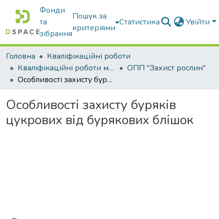
Фонди
Пошук за
та
Статистика
Увійти
критеріями
зібрання
Головна
Кваліфікаційні роботи
Кваліфікаційні роботи магістрів
ОПП "Захист рослин"
Особливості захисту буряків цукрових від бурякових блішок
Особливості захисту буряків
цукрових від бурякових блішок
Вантажиться...