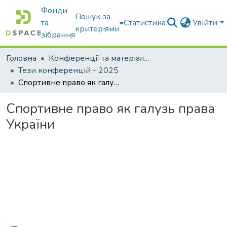
Фонди
Пошук за
та
Статистика
Увійти
критеріями
зібрання
Головна
Конференції та матеріали конференцій
Тези конференцій - 2025
Спортивне право як галузь права України
Спортивне право як галузь права
України
ься...