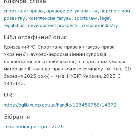
Ключові слова
спортивне право
,
правове регулювання
,
перспективи
розвитку
,
комплексна галузь
,
sports law
,
legal
regulation
,
development prospects
,
complex industry
Бібліографічний опис
Кризський Ю. Спортивне право як галузь права
України // Науково-інформаційний супровід
професійної підготовки фахівців в кризових умовах :
матеріали ІІ науково-практичного семінару ( м. Київ, 20
березня 2025 року) - Київ: НУБіП України, 2025. C.
141-143.
URI
https://dglib.nubip.edu.ua/handle/123456789/14572
Зібрання
Тези конференцій - 2025