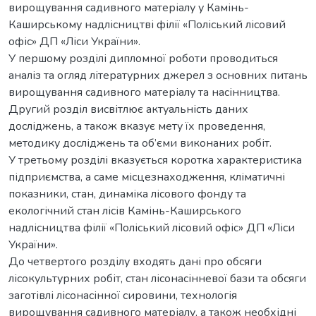
вирощування садивного матеріалу у Камінь-
Каширському надлісництві філії «Поліський лісовий
офіс» ДП «Ліси України».
У першому розділі дипломної роботи проводиться
аналіз та огляд літературних джерел з основних питань
вирощування садивного матеріалу та насінництва.
Другий розділ висвітлює актуальність даних
досліджень, а також вказує мету їх проведення,
методику досліджень та об’єми виконаних робіт.
У третьому розділі вказується коротка характеристика
підприємства, а саме місцезнаходження, кліматичні
показники, стан, динаміка лісового фонду та
екологічний стан лісів Камінь-Каширського
надлісництва філії «Поліський лісовий офіс» ДП «Ліси
України».
До четвертого розділу входять дані про обсяги
лісокультурних робіт, стан лісонасінневої бази та обсяги
заготівлі лісонасінної сировини, технологія
вирощування садивного матеріалу, а також необхідні