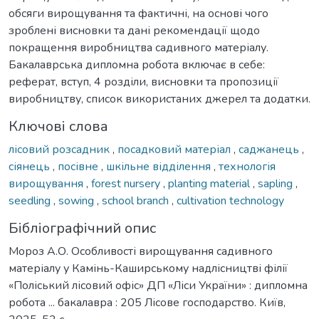
обсяги вирощування та фактичні, на основі чого
зроблені висновки та дані рекомендації щодо
покращення виробництва садивного матеріалу.
Бакалаврська дипломна робота включає в себе:
реферат, вступ, 4 розділи, висновки та пропозиції
виробництву, список використаних джерел та додатки.
Ключові слова
лісовий розсадник
,
посадковий матеріал
,
саджанець
,
сіянець
,
посівне
,
шкільне відділення
,
технологія
вирощування
,
forest nursery
,
planting material
,
sapling
,
seedling
,
sowing
,
school branch
,
cultivation technology
Бібліографічний опис
Мороз А.О. Особливості вирощування садивного
матеріалу у Камінь-Каширському надлісництві філії
«Поліський лісовий офіс» ДП «Ліси України» : дипломна
робота ... бакалавра : 205 Лісове господарство. Київ,