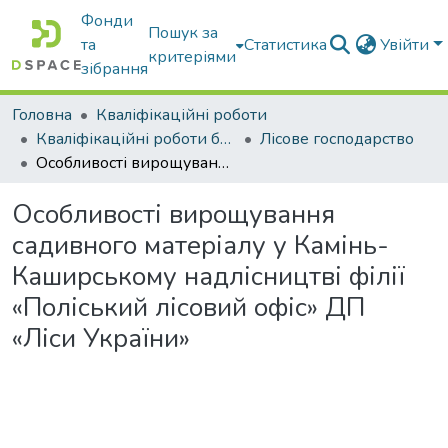
Фонди
Пошук за
та
Статистика
Увійти
критеріями
зібрання
Головна
Кваліфікаційні роботи
Кваліфікаційні роботи бакалаврів
Лісове господарство
Особливості вирощування садивного матеріалу у Камінь-Каширському надлісництві філії «Поліський лісовий офіс» ДП «Ліси України»
Особливості вирощування
садивного матеріалу у Камінь-
Каширському надлісництві філії
«Поліський лісовий офіс» ДП
«Ліси України»