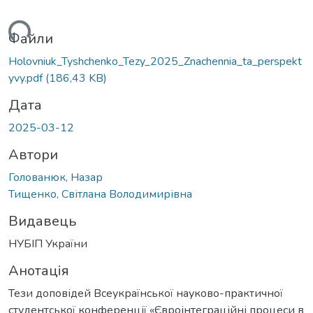
иться...
Файли
Holovniuk_Tyshchenko_Tezy_2025_Znachennia_ta_perspekt
yvy.pdf
(186,43 KB)
Дата
2025-03-12
Автори
Голованюк, Назар
Тищенко, Світлана Володимирівна
Видавець
НУБІП України
Анотація
Тези доповідей Всеукраїнської науково-практичної
студентської конференції «Євроінтеграційні процеси в