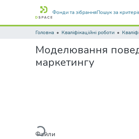
Фонди та зібрання
Пошук за критері
Головна
Кваліфікаційні роботи
Моделювання поведі
маркетингу
Вантажиться...
Файли