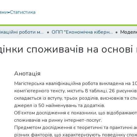
ями
Статистика
Кваліфікаційні роботи магістрів
ОПП "Економічна кібернетика"
нки споживачів на основі м
Анотація
Магістерська кваліфікаційна робота викладена на 1
комп’ютерного тексту, містить 8 таблиці, 26 рисунків
складається із вступу, трьох розділів, висновків та 
джерел із 50 найменувань та додатків.
Об’єктом дослідження є показники, що відображают
споживачів на ринку інтернет-послуг.
Предметом дослідження є теоретичні та практичні а
різних факторів, що характеризують поведінку спож