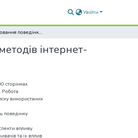
Увійти
Моделювання поведінки споживачів на основі методів інтернет-маркетингу
етодів інтернет-
00 сторінках
. Робота
списку використаних
ь поведінку
спекти впливу
ивачів та їх вплив