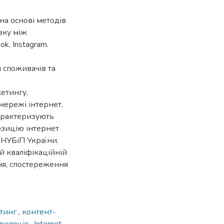
на основі методів
зку між
k, Instagram.
 споживачів та
етингу,
мережі інтернет,
арактеризують
озицію інтернет
 НУБіП України.
й кваліфікаційній
ня, спостереження
етинг
,
контент-