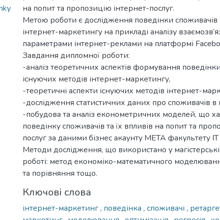
nky
на попит та пропозицію інтернет-послуг.
Метою роботи є дослідження поведінки споживачів 
інтернет-маркетингу на прикладі аналізу взаємозв’я
параметрами інтернет-реклами на платформі Faceboo
Завдання дипломної роботи:
-аналіз теоретичних аспектів формування поведінки
існуючих методів інтернет-маркетингу,
-теоретичні аспекти існуючих методів інтернет-марк
-дослідження статистичних даних про споживачів в 
-побудова та аналіз економетричних моделей, що х
поведінку споживачів та їх впливів на попит та проп
послуг за даними бізнес акаунту МЕТА факультету ІТ
Методи дослідження, що використано у магістерські
роботі: метод економіко-математичного моделюван
та порівняння тощо.
Ключові слова
інтернет-маркетинг
,
поведінка
,
споживачі
,
ретарг