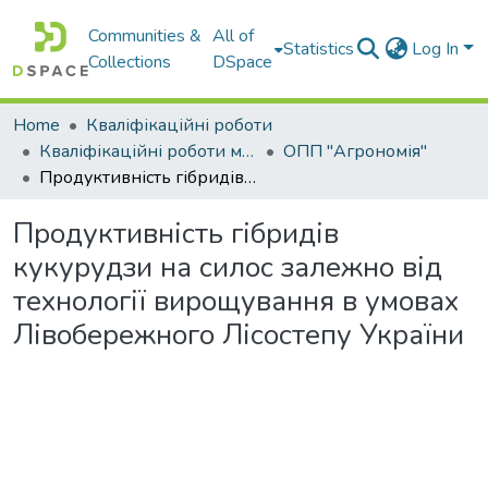
Communities &
All of
Statistics
Log In
Collections
DSpace
Home
Кваліфікаційні роботи
Кваліфікаційні роботи магістрів
ОПП "Агрономія"
Продуктивність гібридів кукурудзи на силос залежно від технології вирощування в умовах Лівобережного Лісостепу України
Продуктивність гібридів
кукурудзи на силос залежно від
технології вирощування в умовах
Лівобережного Лісостепу України