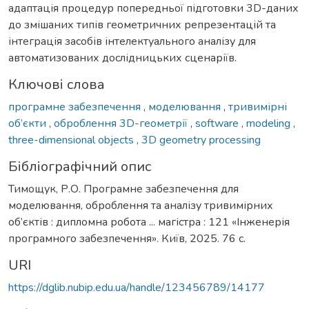
адаптація процедур попередньої підготовки 3D-даних
до змішаних типів геометричних репрезентацій та
інтеграція засобів інтелектуального аналізу для
автоматизованих дослідницьких сценаріїв.
Ключові слова
програмне забезпечення
,
моделювання
,
тривимірні
об’єкти
,
оброблення 3D-геометрії
,
software
,
modeling
,
three-dimensional objects
,
3D geometry processing
Бібліографічний опис
Тимощук, Р.О. Програмне забезпечення для
моделювання, оброблення та аналізу тривимірних
об’єктів : дипломна робота ... магістра : 121 «Інженерія
програмного забезпечення». Київ, 2025. 76 с.
URI
https://dglib.nubip.edu.ua/handle/123456789/14177