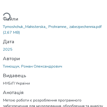
иться...
Файли
Tymoshchuk_Mahisterska_ Prohramne_ zabezpechennia.pdf
(2,67 MB)
Дата
2025
Автори
Тимощук, Роман Олександрович
Видавець
НУБіП України
Анотація
Метою роботи є розроблення програмного
забезпечення для моделювання, оброблення та аналізу