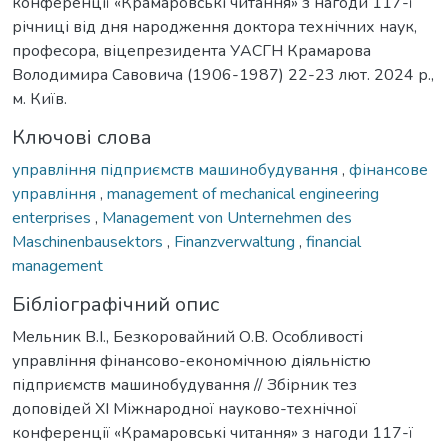
конференції «Крамаровські читання» з нагоди 117-ї
річниці від дня народження доктора технічних наук,
професора, віцепрезидента УАСГН Крамарова
Володимира Савовича (1906-1987) 22-23 лют. 2024 р.,
м. Київ.
Ключові слова
управління підприємств машинобудування
,
фінансове
управління
,
management of mechanical engineering
enterprises
,
Management von Unternehmen des
Maschinenbausektors
,
Finanzverwaltung
,
financial
management
Бібліографічний опис
Мельник В.І., Безкоровайний О.В. Особливості
управління фінансово-економічною діяльністю
підприємств машинобудування // Збірник тез
доповідей ХI Міжнародної науково-технічної
конференції «Крамаровські читання» з нагоди 117-ї