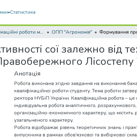
ями
Статистика
Кваліфікаційні роботи магістрів
ОПП "Агрономія"
ивності сої залежно від т
Правобережного Лісостепу 
Анотація
Робота виконана згідно завдання на виконання бак
кваліфікаційної роботи студенту. Тема роботи затв
ректора НУБіП України. Кваліфікаційна робота – це 
індивідуальна робота аналітичного, розрахункового,
організаційно-економічного характеру, що містить 
узагальненого характеру.
Робота відображає рівень теоретичних знань і пра
випускника в рамках обов’язкової та вибіркової скл