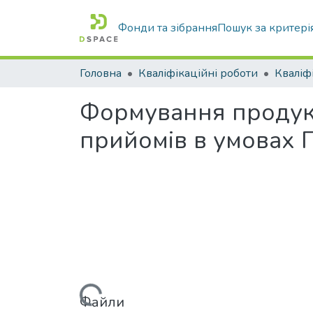
Фонди та зібрання
Пошук за критері
Головна
Кваліфікаційні роботи
Формування продукт
прийомів в умовах 
Вантажиться...
Файли