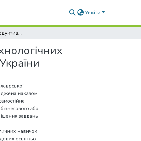
Увійти
Формування продуктивності сої залежно від технологічних прийомів в умовах Правобережного Лісостепу України
ехнологічних
України
алаврської
ерджена наказом
самостійна
 бізнесового або
рішення завдань
ктичних навичок
адових освітньо-