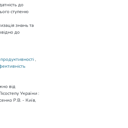
датність до
нього ступеню
изація знань та
овідно до
 продуктивності
,
фективність
жно від
состепу України :
енко Р.В. - Київ,