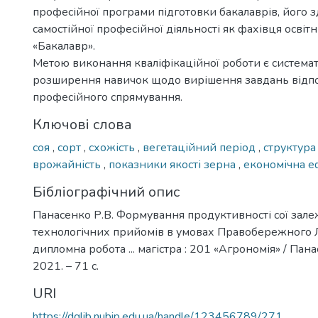
професійної програми підготовки бакалаврів, його з
самостійної професійної діяльності як фахівця освіт
«Бакалавр».
Метою виконання кваліфікаційної роботи є системат
розширення навичок щодо вирішення завдань відп
професійного спрямування.
Ключові слова
соя
,
сорт
,
схожість
,
вегетаційний період
,
структура
врожайність
,
показники якості зерна
,
економічна е
Бібліографічний опис
Панасенко Р.В. Формування продуктивності сої зале
технологічних прийомів в умовах Правобережного Лі
дипломна робота ... магістра : 201 «Агрономія» / Панас
2021. – 71 с.
URI
https://dglib.nubip.edu.ua/handle/123456789/271