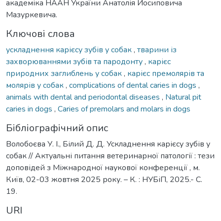
академіка НААН України Анатолія Йосиповича
Мазуркевича.
Ключові слова
ускладнення карієсу зубів у собак
,
тварини із
захворюваннями зубів та пародонту
,
карієс
природних заглиблень у собак
,
карієс премолярів та
молярів у собак
,
complications of dental caries in dogs
,
animals with dental and periodontal diseases
,
Natural pit
caries in dogs
,
Caries of premolars and molars in dogs
Бібліографічний опис
Волобоєва У. І., Білий Д. Д. Ускладнення карієсу зубів у
собак // Актуальні питання ветеринарної патології : тези
доповідей з Міжнародної наукової конференції , м.
Київ, 02-03 жовтня 2025 року. – К. : НУБіП, 2025.- С.
19.
URI