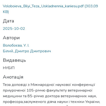
ажиться...
Voloboieva_Bilyi_Teza_Uskladnennia_kariiesu.pdf
(303,09
KB)
Дата
2025-10-02
Автори
Волобоєва, У. І.
Білий, Дмитро Дмитрович
Видавець
НУБІП
Анотація
Теза доповіді з Міжнародної наукової конференції
приуроченої 105-річчю факультету ветеринарної
медицини та 85-річчю доктора ветеринарних наук,
професора,заслуженого діяча науки і техніки України,