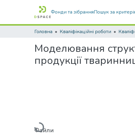
Фонди та зібрання
Пошук за критері
Головна
Кваліфікаційні роботи
Моделювання структ
продукції тваринни
Вантажиться...
Файли