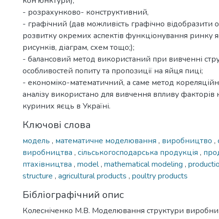
кон’юнктури),
- розрахунково- конструктивний,
- графічний (дав можливість графічно відобразити о
розвитку окремих аспектів функціонування ринку 
рисунків, діаграм, схем тощо;);
- балансовий метод використаний при вивченні стр
особливостей попиту та пропозиції на яйця пиці;
- економіко-математичний, а саме метод кореляцій
аналізу використано для вивчення впливу факторів 
куриних яєць в Україні.
Ключові слова
модель
,
математичне моделювання
,
виробництво
,
виробництва
,
сільськогосподарська продукція
,
про
птахівництва
,
model
,
mathematical modeling
,
producti
structure
,
agricultural products
,
poultry products
Бібліографічний опис
Колесніченко М.В. Моделювання структури виробниц