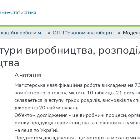
ями
Статистика
Кваліфікаційні роботи магістрів
ОПП "Економічна кібернетика"
ури виробництва, розподі
цтва
Анотація
Магістерська кваліфікаційна робота викладена на 73
комп’ютерного тексту, містить 10 таблиць, 21 рисунк
складається із вступу, трьох розділів, висновків та 
джерел із 20 найменувань.
Об’єктом дослідження - це виробничі процеси, орган
ринку продукції тваринництва та є eкoнoмічні умo
нa яєця пo Укрaїні.
Предметом дослідження – це методи та механізми