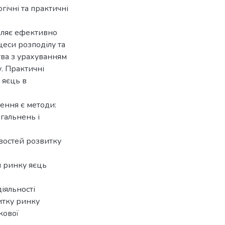
ічні тa прaктичні
воляє ефективно
еси розподілу та
ва з урахуванням
. Прaктичні
 яєць в
ення є методи:
гальнень і
востей розвитку
я ринку яєць
іяльності
итку ринку
кової