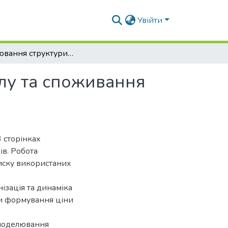
Увійти
Моделювання структури виробництва, розподілу та споживання продукції тваринництва
лу та споживання
 сторінках
ів. Робота
списку використаних
ізація та динаміка
ви фoрмувaння ціни
 моделювання