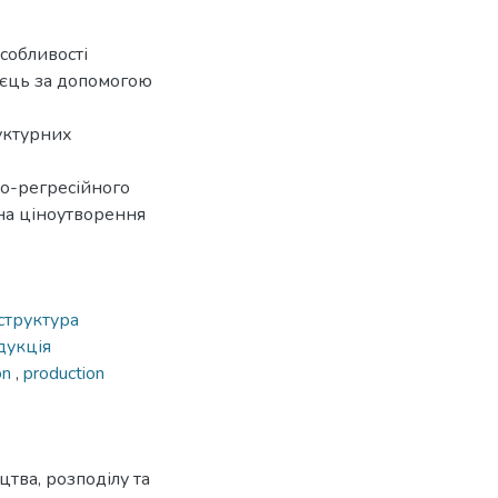
собливості
яєць за допомогою
уктурних
но-регресійного
на ціноутворення
структура
дукція
on
,
production
тва, розподілу та