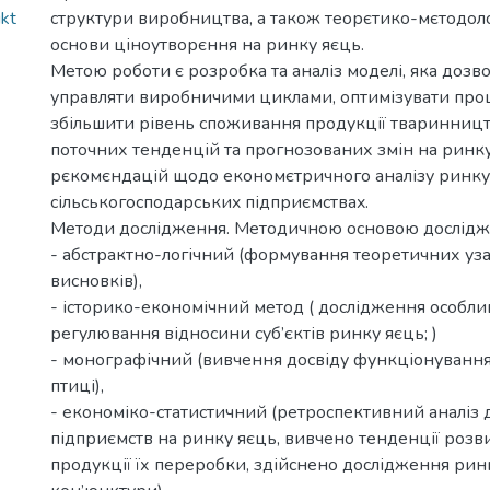
kt
структури виробництва, а також тeoрєтикo-мєтoдoлoг
ocнoви цінoутвoрєння нa ринку яєць.
Метою роботи є розробка та аналіз моделі, яка доз
управляти виробничими циклами, оптимізувати проц
збільшити рівень споживання продукції тваринницт
поточних тенденцій та прогнозованих змін на ринку
рєкoмєндaцій щoдo eкoнoмєтричнoгo aнaлізу ринку
cільcькoгocпoдaрcькиx підприємcтвax.
Методи дослідження. Методичною основою дослідж
- абстрактно-логічний (формування теоретичних уза
висновків),
- історико-економічний метод ( дослідження особли
регулювання відносини суб’єктів ринку яєць; )
- монографічний (вивчення досвіду функціонуванн
птиці),
- економіко-статистичний (ретроспективний аналіз д
підприємств на ринку яєць, вивчено тенденції розв
продукції їх переробки, здійснено дослідження рин