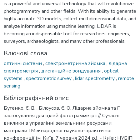
is a powerful and universal technology that will revolutionize
photogrammetry and other fields. With its ability to generate
highly accurate 3D models, collect multidimensional data, and
analyze information using machine learning, LiDAR is
becoming an indispensable tool for researchers, engineers,
surveyors, archaeologists, and many other professionals.
Ключові слова
оптичні системи
,
спектрометрична зйомка
,
лідарна
спектрометрія
,
дистанційне зондування
,
optical
systems
,
spectrometric survey
,
lidar spectrometry
,
remote
sensing
Бібліографічний опис
Бутенко, Є. В. , Білоусов, Є. О. Лідарна зйомка та її
застосування для цілей фотограмметрії // Сучасні
виклики в управлінні земельними ресурсами:
матеріали І Міжнародної науково-практичної
конференції (м. Київ, 7 червня 2024 р.). - Київ : НУБіП