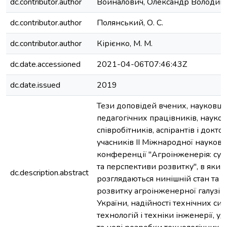
dc.contributor.author
Войналович, Олександр Володим
dc.contributor.author
Полянський, О. С.
dc.contributor.author
Кірієнко, М. М.
dc.date.accessioned
2021-04-06T07:46:43Z
dc.date.issued
2019
Тези доповідей вчених, науковців
педагогічних працівників, науко
співробітників, аспірантів і докто
учасників ІІ Міжнародної науков
конференції "Агроінженерія: суч
та перспективи розвитку", в яких
dc.description.abstract
розглядаються нинішній стан та 
розвитку агроінженерної галузі 
України, надійності технічних сис
технологій і техніки інженерії, 