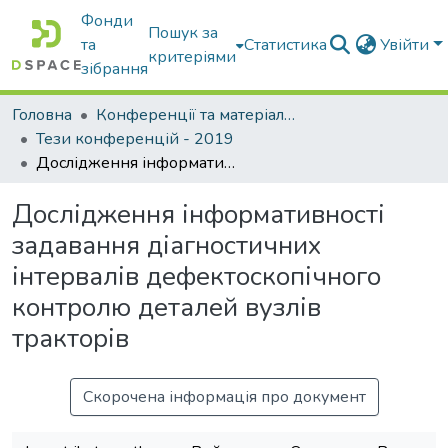
Фонди
Пошук за
та
Статистика
Увійти
критеріями
зібрання
Головна
Конференції та матеріали конференцій
Тези конференцій - 2019
Дослідження інформативності задавання діагностичних інтервалів дефектоскопічного контролю деталей вузлів тракторів
Дослідження інформативності
задавання діагностичних
інтервалів дефектоскопічного
контролю деталей вузлів
тракторів
Скорочена інформація про документ