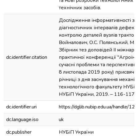
та нові розробки технологічних п
технічних засобів.
Дослідження інформативності з
діагностичних інтервалів дефект
контролю деталей вузлів тракторів
Войналович, О.С. Полянський, М.М.
Збірник тез доповідей ІІ міжнаро
dc.identifier.citation
практичної конференції "Агроінж
сучасні проблеми та перспективи 
8 листопада 2019 року) присвяче
річниці з дня заснування механік
технологічного факультету НУБіП У
НУБіП України, 2019. – 116-117 с
dc.identifier.uri
https://dglib.nubip.edu.ua/handle/
dc.language.iso
uk
dc.publisher
НУБіП України