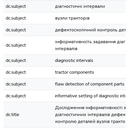
dc.subject
діагностичні інтервали
dc.subject
вузли тракторів
dc.subject
дефектоскопічний контроль дета
інформативність задавання діаг
dc.subject
інтервалів
dc.subject
diagnostic intervals
dc.subject
tractor components
dc.subject
flaw detection of component parts
dc.subject
informative setting of diagnostic inte
Дослідження інформативності з
dc.title
діагностичних інтервалів дефект
контролю деталей вузлів трактор