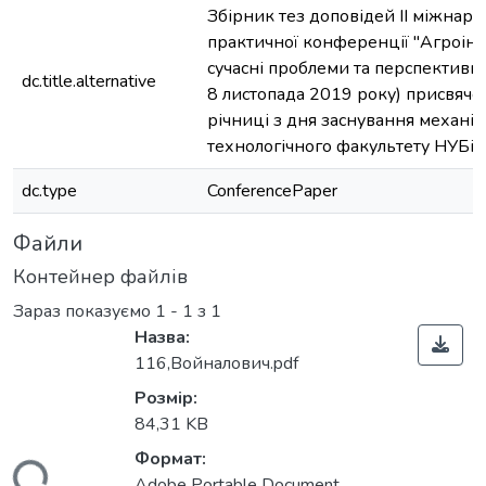
Збірник тез доповідей ІІ міжнаро
практичної конференції "Агроінж
сучасні проблеми та перспективи 
dc.title.alternative
8 листопада 2019 року) присвяче
річниці з дня заснування механік
технологічного факультету НУБіП
dc.type
ConferencePaper
Файли
Контейнер файлів
Зараз показуємо
1 - 1 з 1
Назва:
116,Войналович.pdf
Розмір:
84,31 KB
Формат:
Adobe Portable Document