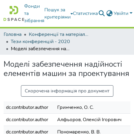
Фонди
Пошук за
та
Статистика
Увійти
критеріями
зібрання
Головна
Конференції та матеріали конференцій
Тези конференцій - 2020
Моделі забезпечення надійності елементів машин за проектування
Моделі забезпечення надійності
елементів машин за проектування
Скорочена інформація про документ
dc.contributor.author
Гринченко, О. С.
dc.contributor.author
Алфьоров, Олексій Ігорович
dc.contributor.author
Пономаренко, В. В.