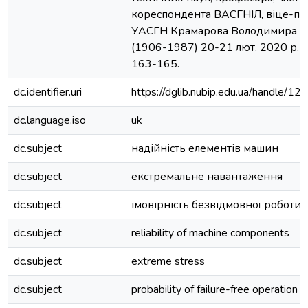
кореспондента ВАСГНІЛ, віце-п
УАСГН Крамарова Володимира С
(1906-1987) 20-21 лют. 2020 р. - К
163-165.
dc.identifier.uri
https://dglib.nubip.edu.ua/handle/
dc.language.iso
uk
dc.subject
надійність елементів машин
dc.subject
екстремальне навантаження
dc.subject
імовірність безвідмовної роботи
dc.subject
reliability of machine components
dc.subject
extreme stress
dc.subject
probability of failure-free operation