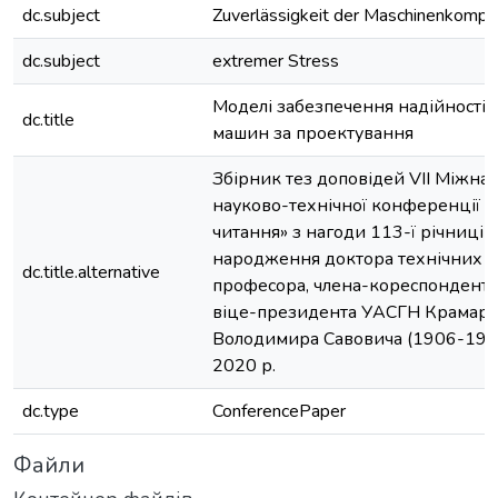
dc.subject
Zuverlässigkeit der Maschinenkomp
dc.subject
extremer Stress
Моделі забезпечення надійності 
dc.title
машин за проектування
Збірник тез доповідей VIІ Міжна
науково-технічної конференції 
читання» з нагоди 113-ї річниці в
народження доктора технічних н
dc.title.alternative
професора, члена-кореспондента
віце-президента УАСГН Крамар
Володимира Савовича (1906-1987
2020 р.
dc.type
ConferencePaper
Файли