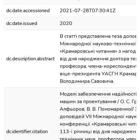
dc.date.accessioned
2021-07-28T07:30:41Z
dc.date.issued
2020
В статті представлена теза доповід
Міжнародної науково-технічної 
«Крамаровські читання» з нагоди 
dc.description.abstract
від дня народження доктора техн
професора, члена-кореспондента
віце-президента УАСГН Крамар
Володимира Савовича.
Моделі забезпечення надійності 
машин за проектування / О. С. Грин
Алфьоров, В. В. Пономаренко// З
доповідей VIІ Міжнародної науко
конференції «Крамаровські читан
dc.identifier.citation
113-ї річниці від дня народженн
технічних наук, професора, члена