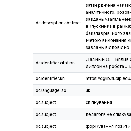
затверджена наказом
аналітичного, розра
завдань узагальнен
dc.description.abstract
випускника в рамках
бакалаврів, його зда
Метою виконання кв
завдань відповідно
Дадикін О.Г. Вплив 
dc.identifier.citation
дипломна робота ... м
dc.identifier.uri
https://dglib.nubip.
dc.language.iso
uk
dc.subject
спілкування
dc.subject
педагогічне спілкув
dc.subject
формування позити