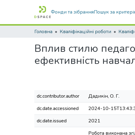
Фонди та зібрання
Пошук за критері
Головна
Кваліфікаційні роботи
Вплив стилю педаго
ефективність навчал
dc.contributor.author
Дадикін, О. Г.
dc.date.accessioned
2024-10-15T13:43:
dc.date.issued
2021
Робота виконана згі