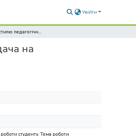
Увійти
Вплив стилю педагогічного спілкування викладача на ефективність навчальної діяльності студентів
дача на
 роботи студенту. Тема роботи