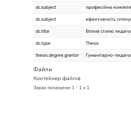
dc.subject
професійна компетен
dc.subject
ефективність спілк
dc.title
Вплив стилю педагог
dc.type
Thesis
thesis.degree.grantor
Гуманітарно-педаго
Файли
Контейнер файлів
Зараз показуємо
1 - 1 з 1