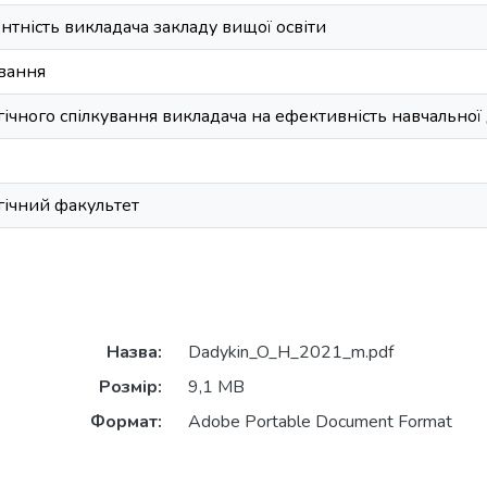
тність викладача закладу вищої освіти
ування
ічного спілкування викладача на ефективність навчальної д
гічний факультет
Назва:
Dadykin_O_H_2021_m.pdf
Розмір:
9,1 MB
Формат:
Adobe Portable Document Format