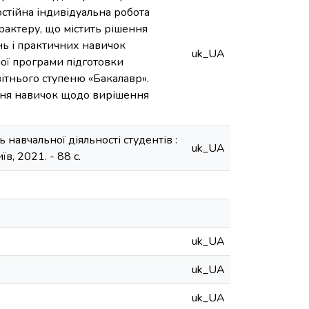
стійна індивідуальна робота
рактеру, що містить рішення
нь і практичних навичок
uk_UA
ної програми підготовки
вітнього ступеню «Бакалавр».
ння навичок щодо вирішення
навчальної діяльності студентів :
uk_UA
їв, 2021. - 88 с.
uk_UA
uk_UA
uk_UA