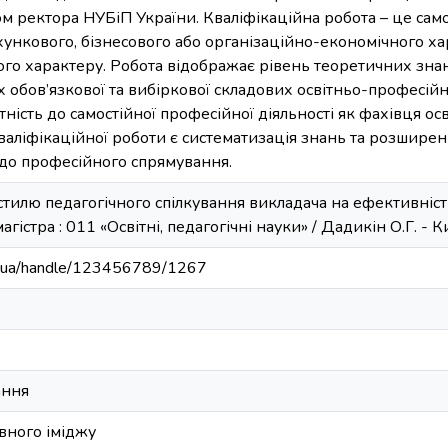
 ректора НУБіП України. Кваліфікаційна робота – це само
хункового, бізнесового або організаційно-економічного ха
ого характеру. Робота відображає рівень теоретичних зна
 обов’язкової та вибіркової складових освітньо-професій
тність до самостійної професійної діяльності як фахівця ос
аліфікаційної роботи є систематизація знань та розшире
 до професійного спрямування.
стилю педагогічного спілкування викладача на ефективність 
агістра : 011 «Освітні, педагогічні науки» / Дадикін О.Г. - Ки
edu.ua/handle/123456789/1267
ання
вного іміджу