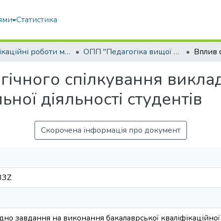
ями
Статистика
Кваліфікаційні роботи магістрів
ОПП "Педагогіка вищої школи"
гічного спілкування викла
ьної діяльності студентів
Скорочена інформація про документ
33Z
дно завдання на виконання бакалаврської кваліфікаційної