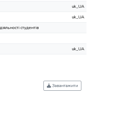
uk_UA
uk_UA
іяльності студентів
uk_UA
Завантажити