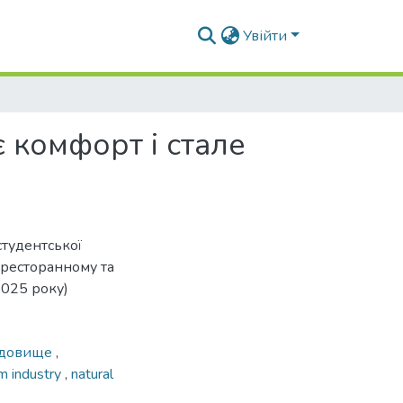
Увійти
є комфорт і стале
студентської
-ресторанному та
2025 року)
едовище
,
sm industry
,
natural