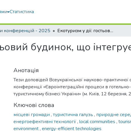
ями
Статистика
и конференцій - 2025
Екотуризм у дії: гостьовий будинок, що інтегрує комфорт і стале майбутнє
стьовий будинок, що інтегру
Анотація
Тези доповідей Всеукраїнської науково-практичної 
конференції «Євроінтеграційні процеси в готельно
туристичному бізнесі України» (м. Київ, 12 березня, 
Ключові слова
місцеві громади
,
туристична галузь
,
природне сер
енергоефективні технології
,
local communities
,
touri
environment
,
energy-efficient technologies