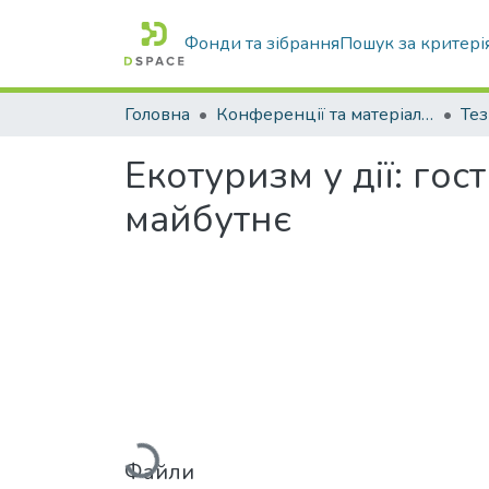
Фонди та зібрання
Пошук за критері
Головна
Конференції та матеріали конференцій
Тез
Екотуризм у дії: го
майбутнє
Вантажиться...
Файли