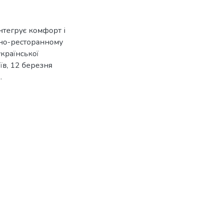
інтегрує комфорт і
льно-ресторанному
української
їв, 12 березня
.