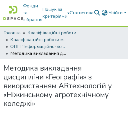
Фонди
Пошук за
та
Статистика
Увійти
критеріями
зібрання
Головна
Кваліфікаційні роботи
Кваліфікаційні роботи магістрів
ОПП "Інформаційно-комунікаційні технології в освіті"
Методика викладання дисципліни «Географія» з використанням АRтехнологій у «Ніжинському агротехнічному коледжі»
Методика викладання
дисципліни «Географія» з
використанням АRтехнологій у
«Ніжинському агротехнічному
коледжі»