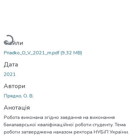
антажиться...
Файли
Priadko_O_V_2021_m.pdf
(9,32 MB)
Дата
2021
Автори
Прядко, О. В.
Анотація
Робота виконана згідно завдання на виконання
бакалаврської кваліфікаційної роботи студенту. Тема
роботи затверджена наказом ректора НУБіП України.