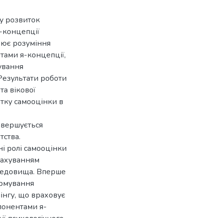
у розвиток
я-концепції
рює розуміння
тами я-концепції,
ування
 Результати роботи
та вікової
тку самооцінки в
завершується
тства.
і ролі самооцінки
урахуванням
ередовища. Вперше
ормування
інгу, що враховує
понентами я-