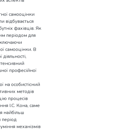
их аспектів
ної самооцінки
ли відбувається
утніх фахівців. Як
ним періодом для
включаючи
ої самооцінки. В
 діяльності,
інтенсивний
шної професійної
ої на особистісний
ктивних методів
цію процесів
я І.С. Кона, саме
ся найбільш
 період
уміння механізмів