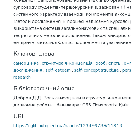
концепції. Запропоновано новий підхід до організац
супроводу студентів-першокурсників, заснований на
системного характеру взаємодії компонентів я-конце
Методи дослідження. В процесі написання курсової 
використана система загальнонаукових та спеціальн
теоретичних методів дослідження. Також використов
емпіричні методи, як, опис, порівняння та узагальнен
Ключові слова
самооцінка
,
структура я-концепція
,
особистість
,
ем
дослідження
,
self-esteem
,
self-concept structure
,
pers
research
Бібліографічний опис
Добров Д.Д. Роль самооцінки в структурі я-концепції
дипломна робота ... бакалавра : 053 Психологія. Київ, 
URI
https://dglib.nubip.edu.ua/handle/123456789/11913