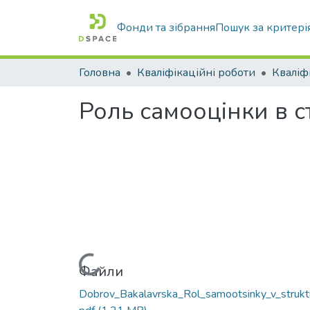
Фонди та зібрання
Пошук за критері
Головна
Кваліфікаційні роботи
Роль самооцінки в с
Вантажиться...
Файли
Dobrov_Bakalavrska_Rol_samootsinky_v_struktu