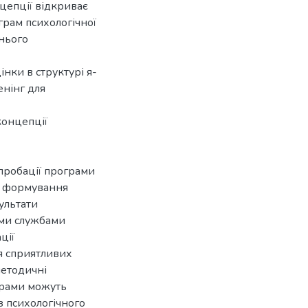
цепції відкриває
грам психологічної
хнього
нки в структурі я-
енінг для
концепції
апробації програми
на формування
ультати
ими службами
ції
я сприятливих
методичні
грами можуть
з психологічного