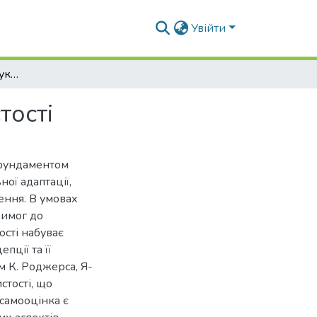
Увійти
Роль самооцінки в структурі я-концепції особистості
тості
 фундаментом
ної адаптації,
ення. В умовах
вимог до
ості набуває
пції та її
 К. Роджерса, Я-
стості, що
 самооцінка є