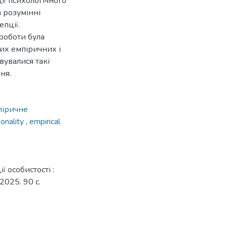
ії психологічного
 розумінні
пції.
роботи була
их емпіричних і
увалися такі
ня.
піричне
onality
,
empirical
 особистості :
2025. 90 с.