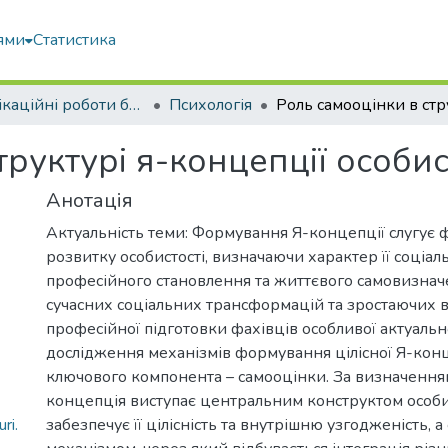
ями
Статистика
Кваліфікаційні роботи бакалаврів
Психологія
труктурі я-концепції особис
Анотація
Актуальність теми: Формування Я-концепції слугує
розвитку особистості, визначаючи характер її соціаль
професійного становлення та життєвого самовизнач
сучасних соціальних трансформацій та зростаючих 
професійної підготовки фахівців особливої актуальн
дослідження механізмів формування цілісної Я-конце
ключового компонента – самооцінки. За визначенням
концепція виступає центральним конструктом особи
ri.
забезпечує її цілісність та внутрішню узгодженість, а