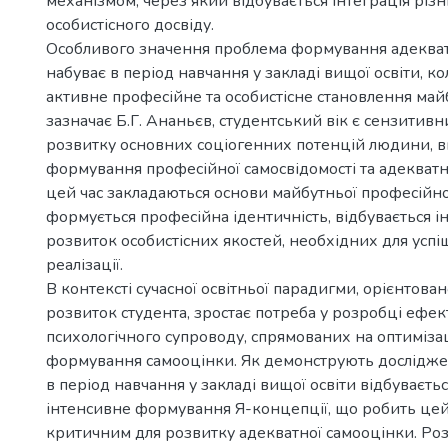
механізмом, через який відбувається інтеграція різн
особистісного досвіду.
Особливого значення проблема формування адекват
набуває в період навчання у закладі вищої освіти, ко
активне професійне та особистісне становлення майб
зазначає Б.Г. Ананьєв, студентський вік є сензитив
розвитку основних соціогенних потенцій людини, 
формування професійної самосвідомості та адекватн
цей час закладаються основи майбутньої професійної
формується професійна ідентичність, відбувається 
розвиток особистісних якостей, необхідних для успі
реалізації.
В контексті сучасної освітньої парадигми, орієнтован
розвиток студента, зростає потреба у розробці ефе
психологічного супроводу, спрямованих на оптиміза
формування самооцінки. Як демонструють дослідженн
в період навчання у закладі вищої освіти відбуваєть
інтенсивне формування Я-концепції, що робить цей
критичним для розвитку адекватної самооцінки. Роз