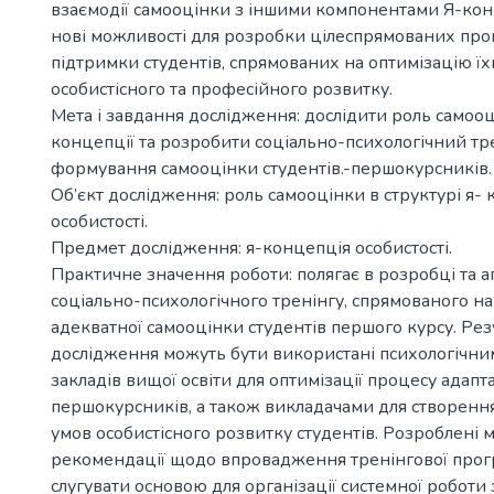
взаємодії самооцінки з іншими компонентами Я-кон
нові можливості для розробки цілеспрямованих про
підтримки студентів, спрямованих на оптимізацію ї
особистісного та професійного розвитку.
Мета і завдання дослідження: дослідити роль самооці
концепції та розробити соціально-психологічний тр
формування самооцінки студентів.-першокурсників.
Об’єкт дослідження: роль самооцінки в структурі я- 
особистості.
Предмет дослідження: я-концепція особистості.
Практичне значення роботи: полягає в розробці та 
соціально-психологічного тренінгу, спрямованого 
адекватної самооцінки студентів першого курсу. Рез
дослідження можуть бути використані психологічн
закладів вищої освіти для оптимізації процесу адапта
першокурсників, а також викладачами для створенн
умов особистісного розвитку студентів. Розроблені 
рекомендації щодо впровадження тренінгової про
слугувати основою для організації системної роботи 