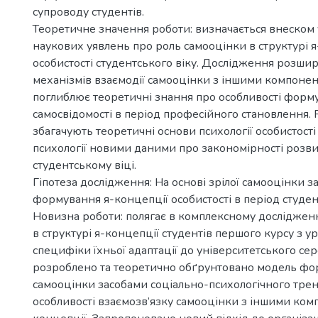
супроводу студентів.
Теоретичне значення роботи: визначається внеском 
наукових уявлень про роль самооцінки в структурі 
особистості студентського віку. Дослідження розши
механізмів взаємодії самооцінки з іншими компонен
поглиблює теоретичні знання про особливості форм
самосвідомості в період професійного становлення.
збагачують теоретичні основи психології особистості 
психології новими даними про закономірності розви
студентському віці.
Гіпотеза дослідження: На основі зрілої самооцінки 
формування я-концепції особистості в період студен
Новизна роботи: полягає в комплексному дослідженн
в структурі я-концепції студентів першого курсу з 
специфіки їхньої адаптації до університетського с
розроблено та теоретично обґрунтовано модель ф
самооцінки засобами соціально-психологічного трен
особливості взаємозв’язку самооцінки з іншими ком