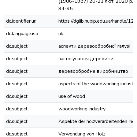
(1906-1987) 20-21 лют. 2020 р. - К
94-95.
dc.identifier.uri
https://dglib.nubip.edu.ua/handle/
dc.language.iso
uk
dc.subject
аспекти деревообробної галузі
dc.subject
застосування деревини
dc.subject
деревообробне виробництво
dc.subject
aspects of the woodworking industr
dc.subject
use of wood
dc.subject
woodworking industry
dc.subject
Aspekte der holzverarbeitenden Indu
dc.subject
Verwendung von Holz