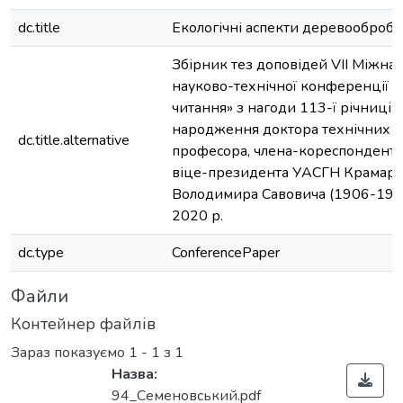
dc.title
Екологічні аспекти деревообробно
Збірник тез доповідей VIІ Міжна
науково-технічної конференції 
читання» з нагоди 113-ї річниці в
народження доктора технічних н
dc.title.alternative
професора, члена-кореспондента
віце-президента УАСГН Крамар
Володимира Савовича (1906-1987
2020 р.
dc.type
ConferencePaper
Файли
Контейнер файлів
Зараз показуємо
1 - 1 з 1
Назва:
94_Семеновський.pdf