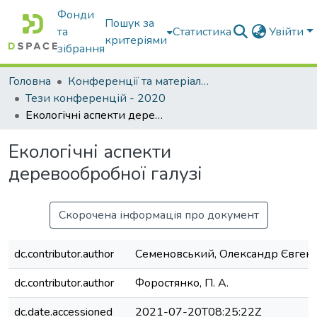
Фонди
Пошук за
та
Статистика
Увійти
критеріями
зібрання
Головна
Конференції та матеріали конференцій
Тези конференцій - 2020
Екологічні аспекти деревообробної галузі
Екологічні аспекти
деревообробної галузі
Скорочена інформація про документ
dc.contributor.author
Семеновський, Олександр Євген
dc.contributor.author
Форостянко, П. А.
dc.date.accessioned
2021-07-20T08:25:22Z