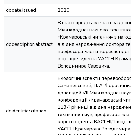
dc.date.issued
2020
В статті представлена теза доповід
Міжнародної науково-технічної 
«Крамаровські читання» з нагоди 
dc.description.abstract
від дня народження доктора техн
професора, члена-кореспондента
віце-президента УАСГН Крамар
Володимира Савовича.
Екологічні аспекти деревообробної 
Семеновський, П. А. Форостянко//
доповідей VIІ Міжнародної науко
конференції «Крамаровські читан
113-ї річниці від дня народженн
dc.identifier.citation
технічних наук, професора, члена
кореспондента ВАСГНІЛ, віце-п
УАСГН Крамарова Володимира С