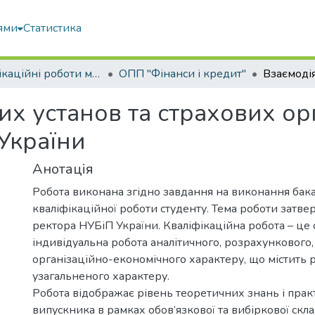
ями
Статистика
Кваліфікаційні роботи магістрів
ОПП "Фінанси і кредит"
их установ та страхових ор
України
Анотація
Робота виконана згідно завдання на виконання бак
кваліфікаційної роботи студенту. Тема роботи затв
ректора НУБіП України. Кваліфікаційна робота – це 
індивідуальна робота аналітичного, розрахункового,
організаційно-економічного характеру, що містить 
узагальненого характеру.
Робота відображає рівень теоретичних знань і пра
випускника в рамках обов’язкової та вибіркової скл