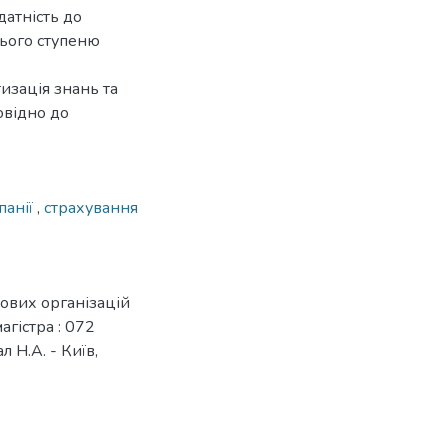
датність до
нього ступеню
изація знань та
овідно до
панії
,
страхування
хових організацій
агістра : 072
 Н.А. - Київ,