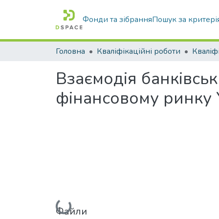
Фонди та зібрання
Пошук за критері
Головна
Кваліфікаційні роботи
Взаємодія банківськ
фінансовому ринку 
Вантажиться...
Файли