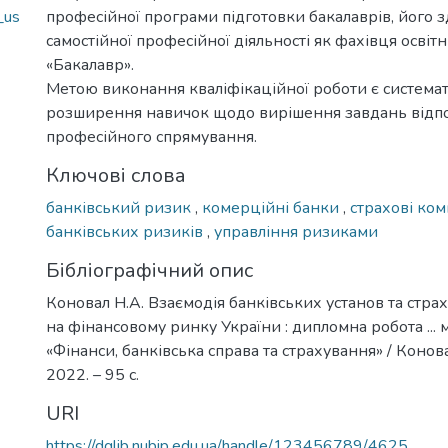
_us
професійної програми підготовки бакалаврів, його з
самостійної професійної діяльності як фахівця освіт
«Бакалавр».
Метою виконання кваліфікаційної роботи є системат
розширення навичок щодо вирішення завдань відп
професійного спрямування.
Ключові слова
банківський ризик
,
комерційні банки
,
страхові ком
банківських ризиків
,
управління ризиками
Бібліографічний опис
Коновал Н.А. Взаємодія банківських установ та стра
на фінансовому ринку України : дипломна робота ... м
«Фінанси, банківська справа та страхування» / Коновал
2022. – 95 с.
URI
https://dglib.nubip.edu.ua/handle/123456789/4625