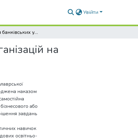
Увійти
Взаємодія банківських установ та страхових організацій на фінансовому ринку України
ганізацій на
алаврської
ерджена наказом
самостійна
 бізнесового або
рішення завдань
ктичних навичок
адових освітньо-