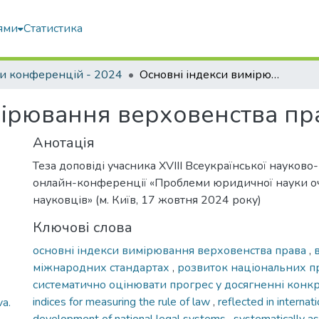
ями
Статистика
и конференцій - 2024
Основні індекси вимірювання верховенства права
мірювання верховенства пр
Анотація
Теза доповіді учасника XVIII Всеукраїнської науково
онлайн-конференції «Проблеми юридичної науки о
науковців» (м. Київ, 17 жовтня 2024 року)
Ключові слова
основні індекси вимірювання верховенства права
,
міжнародних стандартах
,
розвиток національних п
систематично оцінювати прогрес у досягненні конк
indices for measuring the rule of law
,
reflected in interna
va.