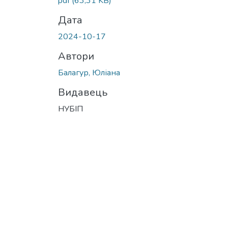
pdf
(63,31 KB)
Дата
2024-10-17
Автори
Балагур, Юліана
Видавець
НУБІП