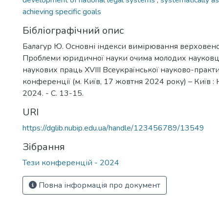
development of national legal systems
,
systematically a
achieving specific goals
Бібліографічний опис
Балагур Ю. Основні індекси вимірювання верховенст
Проблеми юридичної науки очима молодих науковці
наукових праць XVIII Всеукраїнської науково-практ
конференції (м. Київ, 17 жовтня 2024 року) – Київ :
2024. - С. 13-15.
URI
https://dglib.nubip.edu.ua/handle/123456789/13549
Зібрання
Тези конференцій - 2024
Повна інформація про документ