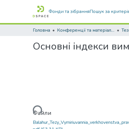
Фонди та зібрання
Пошук за критері
Головна
Конференції та матеріали конференцій
Тез
Основні індекси ви
Вантажиться...
Файли
Balahur_Tezy_Vymiriuvannia_verkhovenstva_pra