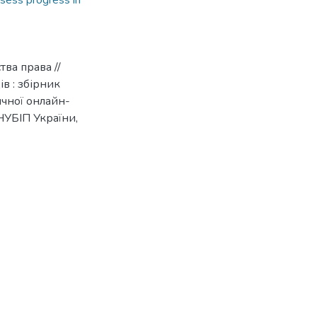
ssess progress in
ва права //
в : збірник
ичної онлайн-
 НУБІП України,