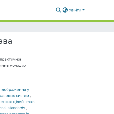
Увійти
ава
-практичної
чима молодих
відображення у
равових систем
,
ретних цілей
,
main
tional standards
,