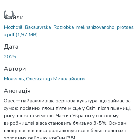
Вантажиться...
Файли
Mozhchil_Bakalavrska_Rozrobka_mekhanizovanoho_protses
u.pdf
(1,97 MB)
Дата
2025
Автори
Можчіль, Олександр Миколайович
Анотація
Овес ‒ найважливіша зернова культура, що займає за
сумою посівних площ п’яте місце у Світі після пшениці,
рису, вівса та ячменю. Частка України у світовому
виробництві вівса становить близько 3-5%. Основні
площі посівів вівса розташовується в більш вологих і
холодних районах країни [38].