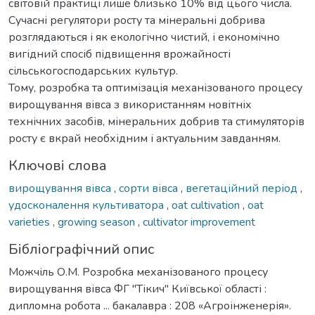
світовій практиці лише близько 10% від цього числа.
Сучасні регулятори росту та мінеральні добрива
розглядаються і як екологічно чистий, і економічно
вигідний спосіб підвищення врожайності
сільськогосподарських культур.
Тому, розробка та оптимізація механізованого процесу
вирощування вівса з використанням новітніх
технічних засобів, мінеральних добрив та стимуляторів
росту є вкрай необхідним і актуальним завданням.
Ключові слова
вирощування вівса
,
сорти вівса
,
вегетаційний період
,
удосконалення культиватора
,
oat cultivation
,
oat
varieties
,
growing season
,
cultivator improvement
Бібліографічний опис
Можчіль О.М. Розробка механізованого процесу
вирощування вівса ФГ "Тікич" Київської області :
дипломна робота ... бакалавра : 208 «Агроінженерія».