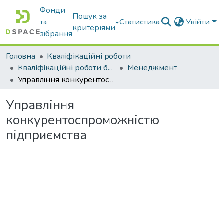
Фонди
Пошук за
та
Статистика
Увійти
критеріями
зібрання
Головна
Кваліфікаційні роботи
Кваліфікаційні роботи бакалаврів
Менеджмент
Управління конкурентоспроможністю підприємства
Управління
конкурентоспроможністю
підприємства