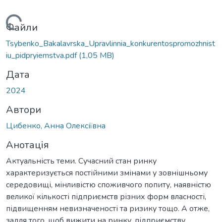
ься...
Файли
Tsybenko_Bakalavrska_Upravlinnia_konkurentospromozhnist
iu_pidpryiemstva.pdf
(1,05 MB)
Дата
2024
Автори
Цибенко, Анна Олексіївна
Анотація
Актуальність теми. Сучасний стан ринку
характеризується постійними змінами у зовнішньому
середовищі, мінливістю споживчого попиту, наявністю
великої кількості підприємств різних форм власності,
підвищенням невизначеності та ризику тощо. А отже,
задля того, щоб вижити на ринку, підприємству