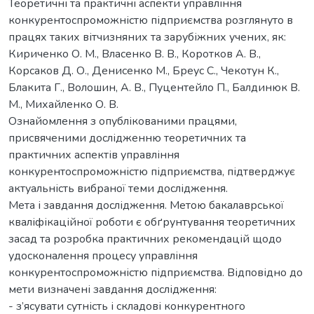
Теоретичні та практичні аспекти управління
конкурентоспроможністю підприємства розглянуто в
працях таких вітчизняних та зарубіжних учених, як:
Кириченко О. М., Власенко В. В., Коротков А. В.,
Корсаков Д. О., Денисенко М., Бреус C., Чекотун К.,
Блакита Г., Волошин, А. В., Пуцентейло П., Балдинюк В.
М., Михайленко О. В.
Ознайомлення з опублікованими працями,
присвяченими дослідженню теоретичних та
практичних аспектів управління
конкурентоспроможністю підприємства, підтверджує
актуальність вибраної теми дослідження.
Мета і завдання дослідження. Метою бакалаврської
кваліфікаційної роботи є обґрунтування теоретичних
засад та розробка практичних рекомендацій щодо
удосконалення процесу управління
конкурентоспроможністю підприємства. Відповідно до
мети визначені завдання дослідження:
- з’ясувати сутність і складові конкурентного