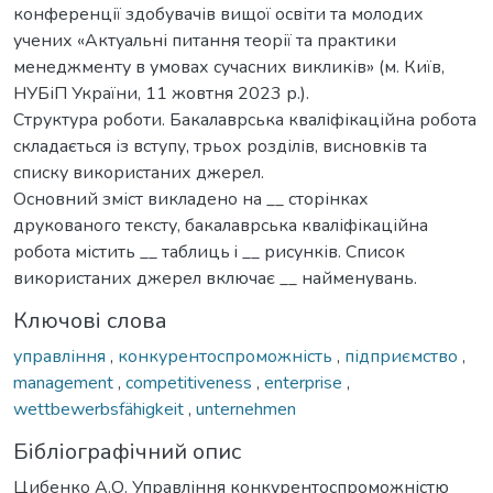
конференції здобувачів вищої освіти та молодих
учених «Актуальні питання теорії та практики
менеджменту в умовах сучасних викликів» (м. Київ,
НУБіП України, 11 жовтня 2023 р.).
Структура роботи. Бакалаврська кваліфікаційна робота
складається із вступу, трьох розділів, висновків та
списку використаних джерел.
Основний зміст викладено на __ сторінках
друкованого тексту, бакалаврська кваліфікаційна
робота містить __ таблиць i __ рисунків. Список
використаних джерел включає __ найменувань.
Ключові слова
управління
,
конкурентоспроможність
,
підприємство
,
management
,
competitiveness
,
enterprise
,
wettbewerbsfähigkeit
,
unternehmen
Бібліографічний опис
Цибенко А.О. Управління конкурентоспроможністю