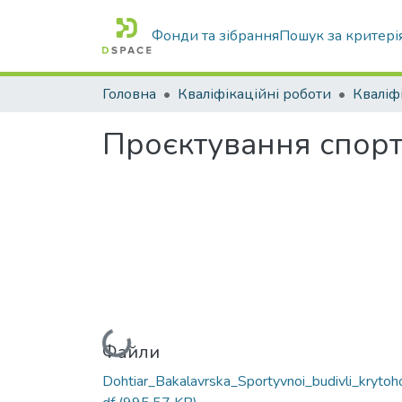
Фонди та зібрання
Пошук за критері
Головна
Кваліфікаційні роботи
Проєктування спорти
Вантажиться...
Файли
Dohtiar_Bakalavrska_Sportyvnoi_budivli_krytoh