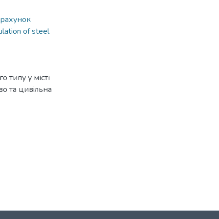
рахунок
ulation of steel
о типу у місті
во тa цивiльнa