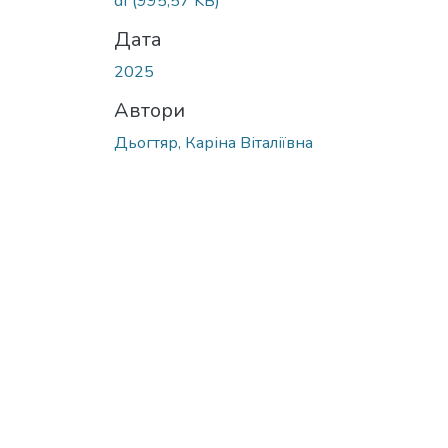
df
(995,57 KB)
Дата
2025
Автори
Дьогтяр, Каріна Віталіївна