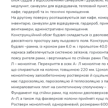
блок суддів з відособленими санвузлом і душовою, ка
медпункт, санвузли для відвідувачів, тепловий пунк
кафе, гардероб та ін. технічні приміщення.
На другому поверху розташовуються зал кафе, комо
інвентарю, санвузли для відвідувачів, гардероб, пр
венткамери, адміністративні приміщення.
Конструкційний обсяг будівлі складається із двопов
двосвітного простору залу льодового поля. Конструк
будівлі –рамна, із кроком рам 6,0 м. і прольотом 40,0
каркаса забезпечується системою зв’язків, горизонт
поясу ригеля рами, і вертикальні по стійках рами. П
Л – монолітне. Перекриття в осях А- Л монолітне по 
що спираються на колони, товщиною 220 мм. Цоколь
монолітному залізобетонному ростверкові й суціль
має гідроізоляцію, пароізоляцію й теплоізоляцію з пар
мінераловатних плит на синтетичному сполучному – 
Фундамент під стійки рами, під колони двоповерхово
А–Л, а також під фахверкові колони прийняті кущі 
Ростверк монолітний, однорівневий, розмірами 600