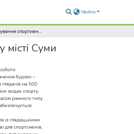
Увійти
Проєктування спортивної будівлі критого типу у місті Суми
у місті Суми
 роботи
чення будівлі –
 глядачів на 500
вих видах спорту.
касом рамного типу
забезпечується
ля із глядацькими
і для спортсменів,