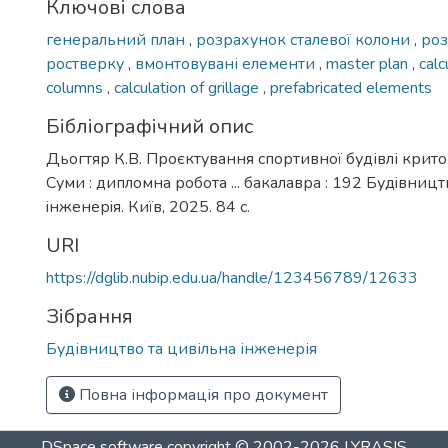
Ключові слова
генеральний план
,
розрахунок сталевої колони
,
роз
ростверку
,
вмонтовувані елементи
,
master plan
,
calc
columns
,
calculation of grillage
,
prefabricated elements
Бібліографічний опис
Дьогтяр К.В. Проєктування спортивної будівлі критог
Суми : дипломна робота ... бакалавра : 192 Будiвницт
iнженерiя. Київ, 2025. 84 с.
URI
https://dglib.nubip.edu.ua/handle/123456789/12633
Зібрання
Будівництво та цивільна інженерія
Повна інформація про документ
DSpace software
copyright © 2002-2026
LYRASIS