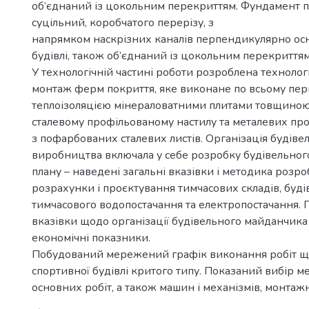
об’єднаний із цокольним перекриттям. Фундамент п
суцільний, коробчатого перерізу, з
напрямком наскрізних каналів перпендикулярно ос
будівлі, також об’єднаний із цокольним перекриттям
У технологічній частині роботи розроблена технолог
монтаж ферм покриття, яке виконане по всьому пери
теплоізоляцією мінераловатними плитами товщиною
сталевому профільованому настилу та металевих про
з пофарбованих сталевих листів. Організація будіве
виробництва включала у себе розробку будівельног
плану – наведені загальні вказівки і методика розро
розрахунки і проєктування тимчасових складів, будів
тимчасового водопостачання та електропостачання. 
вказівки щодо організації будівельного майданчика 
економічні показники.
Побудований мережений графік виконання робіт 
спортивної будівлі критого типу. Показаний вибір м
основних робіт, а також машин і механізмів, монтаж