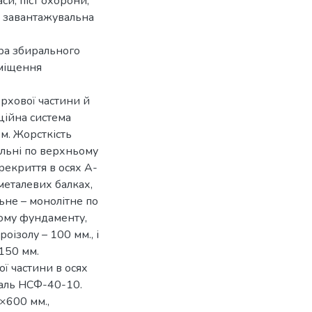
си, піст охорони,
т, завантажувальна
ра збирального
иміщення
ерхової частини й
ційна система
 м. Жорсткість
альні по верхньому
ерекриття в осях А-
металевих балках,
не – монолітне по
ному фундаменту,
оізолу – 100 мм., і
150 мм.
ї частини в осях
паль НСФ-40-10.
×600 мм.,