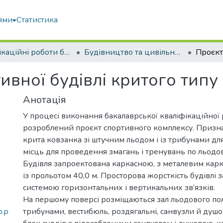
ями
Статистика
Кваліфікаційні роботи бакалаврів
Будівництво та цивільна інженерія
вної будівлі критого типу 
Анотація
У процесі виконання бакалаврської кваліфікаційної
розроблений проєкт спортивного комплексу. Призна
крита ковзанка зі штучним льодом і із трибунами для
місць для проведення змагань і тренувань по льодо
Будівля запроектована каркасною, з металевим кар
із прольотом 40,0 м. Просторова жорсткість будівлі 
системою горизонтальних і вертикальних зв’язків.
На першому поверсі розміщаються зал льодового по
o.p
трибунами, вестибюль, роздягальні, санвузли й душов