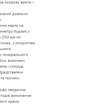
ід льодову арену –
новній довжині
.
ічна карта на
метру будівлі з
 250 мм по
гонах, з покриттям
льного
о генерального
бки, виконані
ель і споруд,
Представлені
та техніко-
щодо зведення
етодів виконання
ного крану.