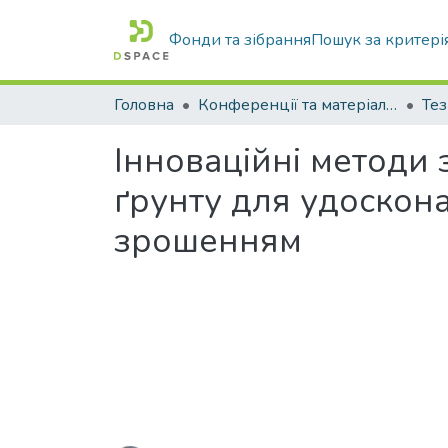
Фонди та зібрання
Пошук за критері
Головна
Конференції та матеріали конференцій
Тез
Інноваційні методи
ґрунту для удоскон
зрошенням
Вантажиться...