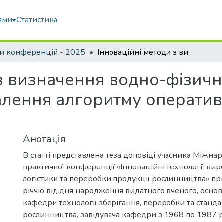
ями
Статистика
и конференцій - 2025
Інноваційні методи з визначення водно-фізичних властивостей ґрунту для удосконалення алгоритму оперативного керування зрошенням
 з визначення водно-фізич
алення алгоритму операти
Анотація
В статті представлена теза доповіді учасника Міжна
практичної конференції «Інноваційні технології ви
логістики та переробки продукції рослинництва» пр
річчю від дня народження видатного вченого, осн
кафедри технології зберігання, переробки та станда
рослинництва, завідувача кафедри з 1968 по 1987 р