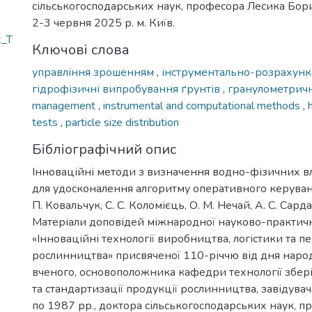
сільськогосподарських наук, професора Лесика Бор
2-3 червня 2025 р. м. Київ.
k_T
Ключові слова
управління зрошенням
,
інструментально-розрахунк
гідрофізичні випробування ґрунтів
,
гранулометрич
management
,
instrumental and computational methods
,
tests
,
particle size distribution
Бібліографічний опис
Інноваційні методи з визначення водно-фізичних в
для удосконалення алгоритму оперативного керуван
П. Ковальчук, С. С. Коломієць, О. М. Нечай, А. С. Сарда
Матеріали доповідей міжнародної науково-практич
«Інноваційні технології виробництва, логістики та 
рослинництва» присвяченої 110-річчю від дня нар
вченого, основоположника кафедри технології збер
та стандартизації продукції рослинництва, завідува
по 1987 рр., доктора сільськогосподарських наук, 