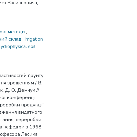
иса Васильовича,
ові методи
,
ний склад
,
irrigation
hydrophysical soil
ластивостей ґрунту
ня зрошенням / В.
к, Д. О. Демчук //
ної конференції
переробки продукції
одження видатного
ігання, переробки
ча кафедри з 1968
професора Лесика