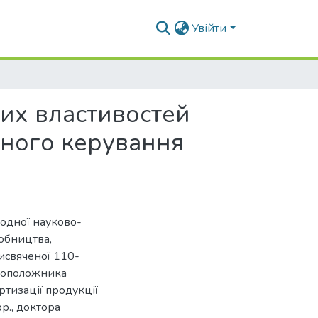
Увійти
них властивостей
вного керування
родної науково-
робництва,
исвяченої 110-
овоположника
ртизації продукції
р., доктора