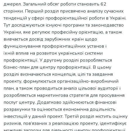
джерел. Загальний обсяг роботи становить 62
сторінки. Перший розділ присвячено аналізу сучасних
тенденцій у сфері профорієнтаційної роботи в Україні.
Тут досліджуються існуючі програми та законодавство
України, яке регулює професійну орієнтацію, а також
вивчається досвід зарубіжних країн щодо
функціонування профорієнтаційних установ і
їхній вплив на розвиток української системи
профорієнтації. У другому розділі розробляється
бізнес-план для центру профорієнтації. В цьому
розділі визначаються концепція, цілі та завдання
проекту, формулюється організаційно-виробничий
план, а також проводиться аналіз цільової аудиторії і
розробляється маркетингова стратегія для просування
послуг центру. Додатково здійснюються фінансові
розрахунки та оцінюється економічна доцільність
інвестицій у даний проект. Третій розділ містить оцінку
ризиків, пов’язаних з реалізацією проекту, ідентифікує
можливі загрози для діяльності центру профорієнтації,