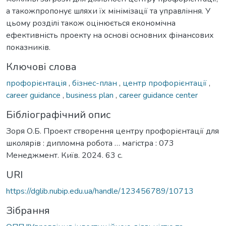
а такожпропонує шляхи їх мінімізації та управління. У
цьому розділі також оцінюється економічна
ефективність проекту на основі основних фінансових
показників.
Ключові слова
профорієнтація
,
бізнес-план
,
центр профорієнтації
,
career guidance
,
business plan
,
career guidance center
Бібліографічний опис
Зоря О.Б. Проект створення центру профорієнтації для
школярів : дипломна робота … магістра : 073
Менеджмент. Київ. 2024. 63 с.
URI
https://dglib.nubip.edu.ua/handle/123456789/10713
Зібрання