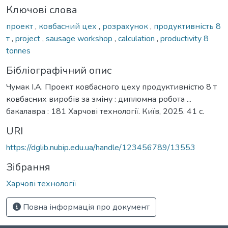
Ключові слова
проект
,
ковбасний цех
,
розрахунок
,
продуктивність 8
т
,
project
,
sausage workshop
,
calculation
,
productivity 8
tonnes
Бібліографічний опис
Чумак І.А. Проект ковбасного цеху продуктивністю 8 т
ковбасних виробів за зміну : дипломна робота ...
бакалавра : 181 Харчові технології. Київ, 2025. 41 с.
URI
https://dglib.nubip.edu.ua/handle/123456789/13553
Зібрання
Харчові технології
Повна інформація про документ