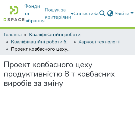
Фонди
Пошук за
та
Статистика
Увійти
критеріями
зібрання
Головна
Кваліфікаційні роботи
Кваліфікаційні роботи бакалаврів
Харчові технології
Проект ковбасного цеху продуктивністю 8 т ковбасних виробів за зміну
Проект ковбасного цеху
продуктивністю 8 т ковбасних
виробів за зміну