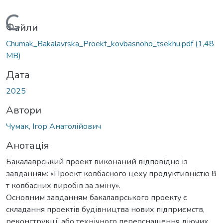
Вантажиться...
Файли
Chumak_Bakalavrska_Proekt_kovbasnoho_tsekhu.pdf
(1,48
MB)
Дата
2025
Автори
Чумак, Ігор Анатолійович
Анотація
Бакалаврський проект виконаний відповідно із
завданням: «Проект ковбасного цеху продуктивністю 8
т ковбасних виробів за зміну».
Основним завданням бакалаврського проекту є
складання проектів будівництва нових підприємств,
реконструкції або технічного переоснащення діючих