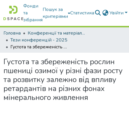
Фонди
Пошук за
та
Статистика
Увійти
критеріями
зібрання
Головна
Конференції та матеріали конференцій
Тези конференцій - 2025
Густота та збереженість рослин пшениці озимої у різні фази росту та розвитку залежно від впливу ретардантів на різних фонах мінерального живлення
Густота та збереженість рослин
пшениці озимої у різні фази росту
та розвитку залежно від впливу
ретардантів на різних фонах
мінерального живлення