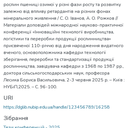
рослин пшениці озимої у різні фази росту та розвитку
залежно від впливу ретардантів на різних фонах
мінерального живлення / С. О. Іванов, А. О. Рожков //
Матеріали доповідей міжнародної науково-практичної
конференції «Інноваційні технології виробництва,
логістики та переробки продукції рослинництва»
присвяченої 110-річчю від дня народження видатного
вченого, основоположника кафедри технології
зберігання, переробки та стандартизації продукції
рослинництва, завідувача кафедри з 1968 по 1987 рр.,
доктора сільськогосподарських наук, професора
Лесика Бориса Васильовича, 2-3 червня 2025 р. – Київ :
НУБіП,2025. – С. 96-100.
URI
https://dglib.nubip.edu.ua/handle/123456789/16258
Зібрання
Тези конференцій - 2025