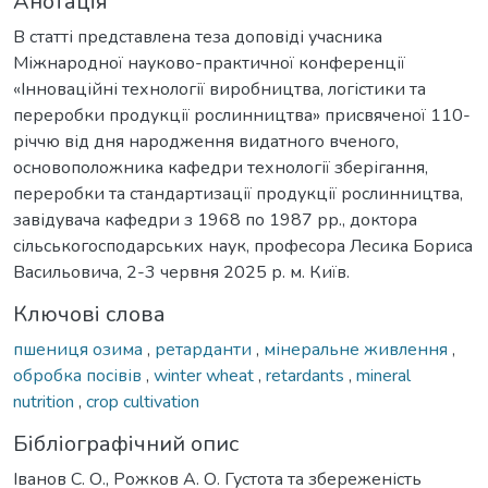
Анотація
В статті представлена теза доповіді учасника
Міжнародної науково-практичної конференції
«Інноваційні технології виробництва, логістики та
переробки продукції рослинництва» присвяченої 110-
річчю від дня народження видатного вченого,
основоположника кафедри технології зберігання,
переробки та стандартизації продукції рослинництва,
завідувача кафедри з 1968 по 1987 рр., доктора
сільськогосподарських наук, професора Лесика Бориса
Васильовича, 2-3 червня 2025 р. м. Київ.
Ключові слова
пшениця озима
,
ретарданти
,
мінеральне живлення
,
обробка посівів
,
winter wheat
,
retardants
,
mineral
nutrition
,
crop cultivation
Бібліографічний опис
Іванов С. О., Рожков А. О. Густота та збереженість