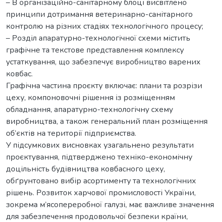
– В організаційно-санітарному блоці висвітлено
принципи дотримання ветеринарно-санітарного
контролю на різних стадіях технологічного процесу;
– Розділ апаратурно-технологічної схеми містить
графічне та текстове представлення комплексу
устаткування, що забезпечує виробництво варених
ковбас.
Графічна частина проєкту включає: плани та розрізи
цеху, компоновочні рішення із розміщенням
обладнання, апаратурно-технологічну схему
виробництва, а також генеральний план розміщення
об’єктів на території підприємства.
У підсумкових висновках узагальнено результати
проєктування, підтверджено техніко-економічну
доцільність будівництва ковбасного цеху,
обґрунтовано вибір асортименту та технологічних
рішень. Розвиток харчової промисловості України,
зокрема м’ясопереробної галузі, має важливе значення
для забезпечення продовольчої безпеки країни,