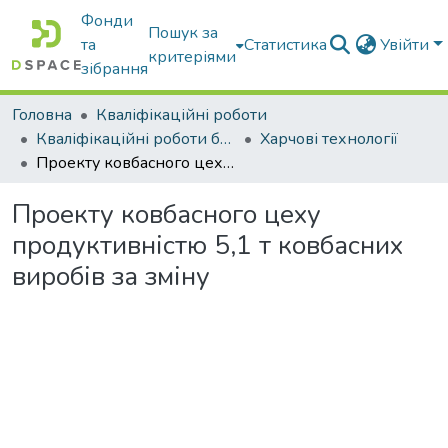
Фонди
Пошук за
та
Статистика
Увійти
критеріями
зібрання
Головна
Кваліфікаційні роботи
Кваліфікаційні роботи бакалаврів
Харчові технології
Проекту ковбасного цеху продуктивністю 5,1 т ковбасних виробів за зміну
Проекту ковбасного цеху
продуктивністю 5,1 т ковбасних
виробів за зміну