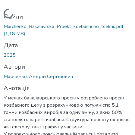
Вантажиться...
Файли
Marchenko_Bakalavrska_Proekt_kovbasnoho_tsekhu.pdf
(1,18 MB)
Дата
2025
Автори
Марченко, Андрій Сергійович
Анотація
У межах бакалаврського проєкту розроблено проєкт
ковбасного цеху з розрахунковою потужністю 5,1
тонни ковбасних виробів за одну зміну, з яких 50%
становлять варені ковбаси. Структура проєкту охоплює
як текстову, так і графічну частини.
У розрахунково-пояснювальній записці розкрито