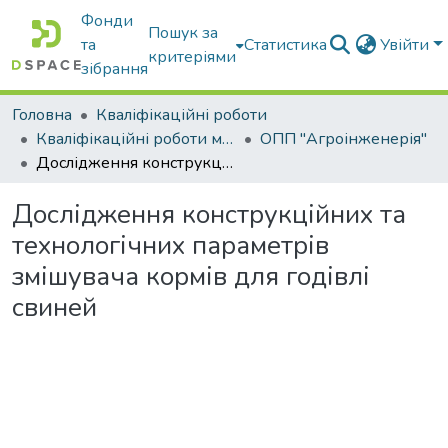
Фонди
Пошук за
та
Статистика
Увійти
критеріями
зібрання
Головна
Кваліфікаційні роботи
Кваліфікаційні роботи магістрів
ОПП "Агроінженерія"
Дослідження конструкційних та технологічних параметрів змішувача кормів для годівлі свиней
Дослідження конструкційних та
технологічних параметрів
змішувача кормів для годівлі
свиней