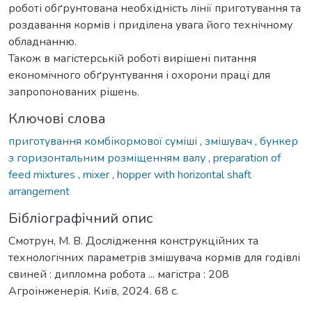
роботі обґрунтована необхідність лінії приготування та
роздавання кормів і приділена увага його технічному
обладнанню.
Також в магістерській роботі вирішені питання
економічного обґрунтування і охорони праці для
запропонованих рішень.
Ключові слова
приготування комбікормової суміші
,
змішувач
,
бункер
з горизонтальним розміщенням валу
,
preparation of
feed mixtures
,
mixer
,
hopper with horizontal shaft
arrangement
Бібліографічний опис
Смотрун, М. В. Дослідження конструкційних та
технологічних параметрів змішувача кормів для годівлі
свиней : дипломна робота ... магістра : 208
Агроінженерія. Київ, 2024. 68 с.