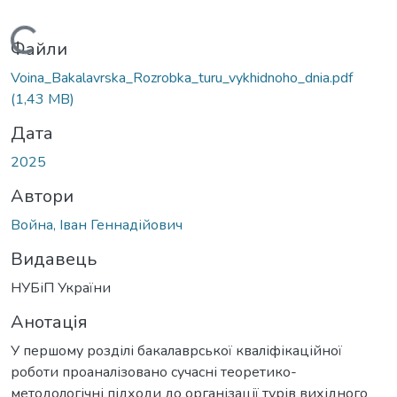
Вантажиться...
Файли
Voina_Bakalavrska_Rozrobka_turu_vykhidnoho_dnia.pdf
(1,43 MB)
Дата
2025
Автори
Война, Іван Геннадійович
Видавець
НУБіП України
Анотація
У першому розділі бакалаврської кваліфікаційної
роботи проаналізовано сучасні теоретико-
методологічні підходи до організації турів вихідного