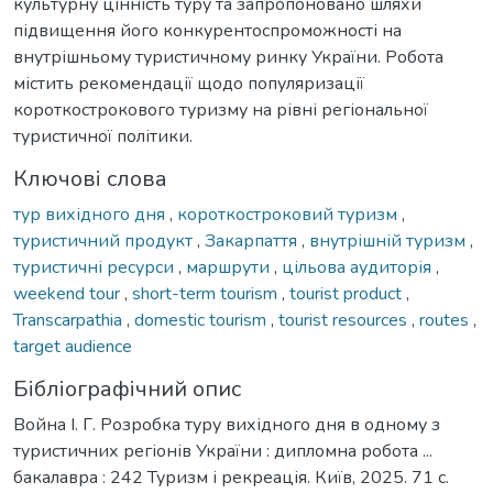
культурну цінність туру та запропоновано шляхи
підвищення його конкурентоспроможності на
внутрішньому туристичному ринку України. Робота
містить рекомендації щодо популяризації
короткострокового туризму на рівні регіональної
туристичної політики.
Ключові слова
тур вихідного дня
,
короткостроковий туризм
,
туристичний продукт
,
Закарпаття
,
внутрішній туризм
,
туристичні ресурси
,
маршрути
,
цільова аудиторія
,
weekend tour
,
short-term tourism
,
tourist product
,
Transcarpathia
,
domestic tourism
,
tourist resources
,
routes
,
target audience
Бібліографічний опис
Война І. Г. Розробка туру вихідного дня в одному з
туристичних регіонів України : дипломна робота ...
бакалавра : 242 Туризм і рекреація. Київ, 2025. 71 с.