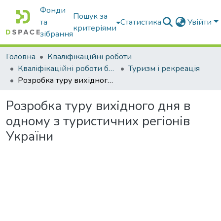
Фонди
Пошук за
та
Статистика
Увійти
критеріями
зібрання
Головна
Кваліфікаційні роботи
Кваліфікаційні роботи бакалаврів
Туризм і рекреація
Розробка туру вихідного дня в одному з туристичних регіонів України
Розробка туру вихідного дня в
одному з туристичних регіонів
України