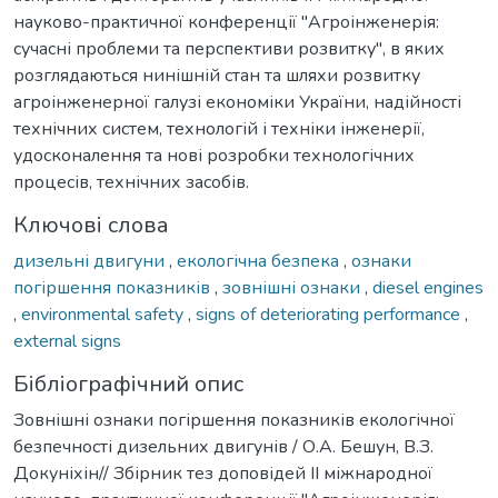
науково-практичної конференції "Агроінженерія:
сучасні проблеми та перспективи розвитку", в яких
розглядаються нинішній стан та шляхи розвитку
агроінженерної галузі економіки України, надійності
технічних систем, технологій і техніки інженерії,
удосконалення та нові розробки технологічних
процесів, технічних засобів.
Ключові слова
дизельні двигуни
,
екологічна безпека
,
ознаки
погіршення показників
,
зовнішні ознаки
,
diesel engines
,
environmental safety
,
signs of deteriorating performance
,
external signs
Бібліографічний опис
Зовнішні ознаки погіршення показників екологічної
безпечності дизельних двигунів / О.А. Бешун, В.З.
Докуніхін// Збірник тез доповідей ІІ міжнародної