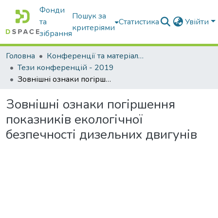
Фонди
Пошук за
та
Статистика
Увійти
критеріями
зібрання
Головна
Конференції та матеріали конференцій
Тези конференцій - 2019
Зовнішні ознаки погіршення показників екологічної безпечності дизельних двигунів
Зовнішні ознаки погіршення
показників екологічної
безпечності дизельних двигунів