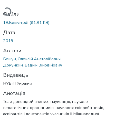
иться...
Файли
19,Бешун.pdf
(81,91 KB)
Дата
2019
Автори
Бешун, Олексій Анатолійович
Докуніхін, Вадим Зіновійович
Видавець
НУБіП України
Анотація
Тези доповідей вчених, науковців, науково-
педагогічних працівників, наукових співробітників,
аспірантів і докторантів учасників ІІ Міжнародної