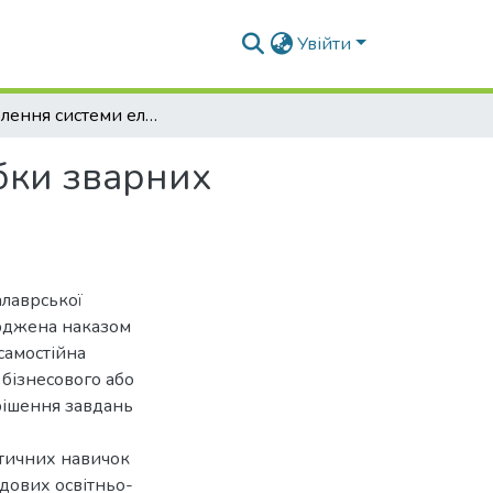
Увійти
Розроблення системи електродинамічної обробки зварних з'єднань
бки зварних
алаврської
ерджена наказом
самостійна
 бізнесового або
рішення завдань
ктичних навичок
адових освітньо-