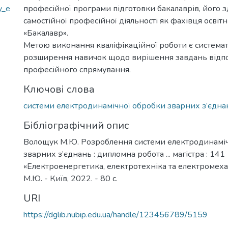
y_e
професійної програми підготовки бакалаврів, його з
самостійної професійної діяльності як фахівця освіт
«Бакалавр».
Метою виконання кваліфікаційної роботи є системат
розширення навичок щодо вирішення завдань відп
професійного спрямування.
Ключові слова
системи електродинамічної обробки зварних з’єдна
Бібліографічний опис
Волощук М.Ю. Розроблення системи електродинамі
зварних з’єднань : дипломна робота ... магістра : 141
«Електроенергетика, електротехніка та електромеха
М.Ю. - Київ, 2022. - 80 с.
URI
https://dglib.nubip.edu.ua/handle/123456789/5159