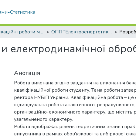
ями
Статистика
Кваліфікаційні роботи магістрів
ОПП "Електроенергетика, електротехніка та електромеханіка"
и електродинамічної обро
Анотація
Робота виконана згідно завдання на виконання бак
кваліфікаційної роботи студенту. Тема роботи затв
ректора НУБіП України. Кваліфікаційна робота – це 
індивідуальна робота аналітичного, розрахункового,
організаційно-економічного характеру, що містить 
узагальненого характеру.
Робота відображає рівень теоретичних знань і пра
випускника в рамках обов’язкової та вибіркової скл