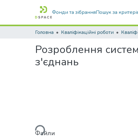
Фонди та зібрання
Пошук за критері
Головна
Кваліфікаційні роботи
Розроблення систем
з'єднань
Вантажиться...
Файли