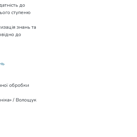
датність до
нього ступеню
изація знань та
овідно до
нь
чної обробки
ніка» / Волощук