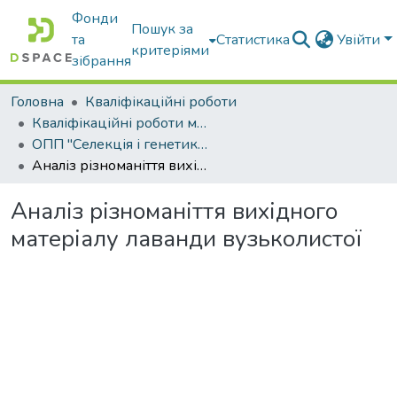
Фонди
Пошук за
та
Статистика
Увійти
критеріями
зібрання
Головна
Кваліфікаційні роботи
Кваліфікаційні роботи магістрів
ОПП "Селекція і генетика сільськогосподарських культур"
Аналіз різноманіття вихідного матеріалу лаванди вузьколистої
Аналіз різноманіття вихідного
матеріалу лаванди вузьколистої