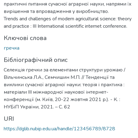
практичні питання сучасної аграрної науки, напрями їх
вирішення та впровадження у виробництво.
Trends and challenges of modern agricultural science: theory
and practice : III International scientific internet conference.
Ключові слова
гречка
Бібліографічний опис
Селекція гречки за елементами структури урожаю /
Вільчинська Л.А., Семчишин М.П. // Тенденції та
виклики сучасної аграрної науки: теорія і практика :
матеріали IIІ міжнародної наукової інтернет-
конференції (м. Київ, 20-22 жовтня 2021 р.). - К. :
НУБіП України, 2021. – С. 62
URI
https://dglib.nubip.edu.ua/handle/123456789/8728