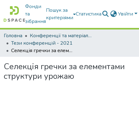
Фонди
Пошук за
та
Статистика
Увійти
критеріями
зібрання
Головна
Конференції та матеріали конференцій
Тези конференцій - 2021
Селекція гречки за елементами структури урожаю
Селекція гречки за елементами
структури урожаю
Вантажиться...