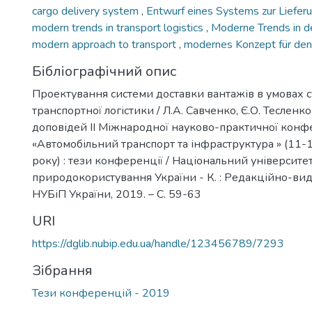
cargo delivery system
,
Entwurf eines Systems zur Liefer
modern trends in transport logistics
,
Moderne Trends in de
modern approach to transport
,
modernes Konzept für den
Бібліографічний опис
Проектування системи доставки вантажів в умовах 
транспортної логістики / Л.А. Савченко, Є.О. Тесленко
доповідей ІІ Міжнародної науково-практичної конф
«Автомобільний транспорт та інфраструктура » (11-
року) : тези конференції / Національний університет 
природокористування України - К. : Редакційно-ви
НУБіП України, 2019. – C. 59-63
URI
https://dglib.nubip.edu.ua/handle/123456789/7293
Зібрання
Тези конференцій - 2019