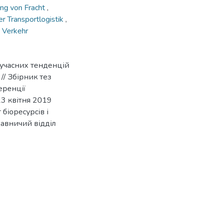
ung von Fracht
,
r Transportlogistik
,
 Verkehr
сучасних тенденцій
 // Збірник тез
еренції
13 квітня 2019
біоресурсів і
давничий відділ