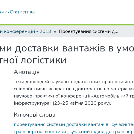
ями
Статистика
и конференцій - 2019
Проектування системи доставки вантажів в умовах сучасних тенденцій транспортної логістики
ми доставки вантажів в ум
ної логістики
Анотація
Тези доповідей науково-педагогічних працівників, 
співробітників, аспірантів і докторантів по матеріал
науково-практичної конференції «Автомобільний тр
інфраструктура» (23-25 квітня 2020 року).
Ключові слова
проектування системи доставки вантажів
,
сучасні т
транспортної логістики
,
сучасний підхід до транспо