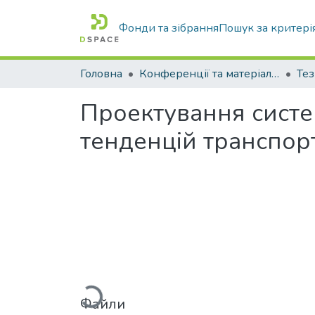
Фонди та зібрання
Пошук за критері
Головна
Конференції та матеріали конференцій
Тез
Проектування систе
тенденцій транспорт
Вантажиться...
Файли