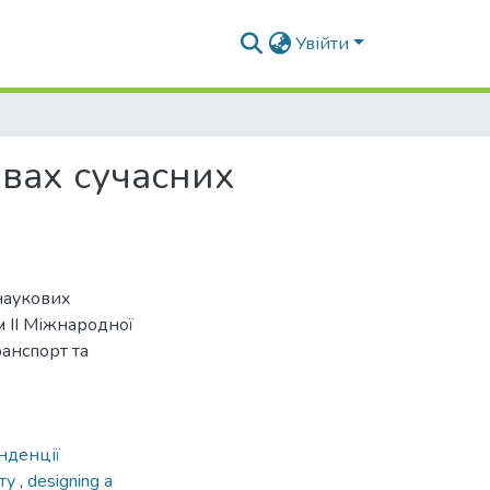
Увійти
овах сучасних
наукових
ам ІІ Міжнародної
анспорт та
енденції
рту
,
designing a