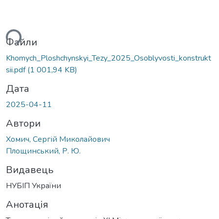
ься...
Файли
Khomych_Ploshchynskyi_Tezy_2025_Osoblyvosti_konstrukt
sii.pdf
(1 001,94 KB)
Дата
2025-04-11
Автори
Хомич, Сергій Миколайович
Площинський, Р. Ю.
Видавець
НУБІП України
Анотація