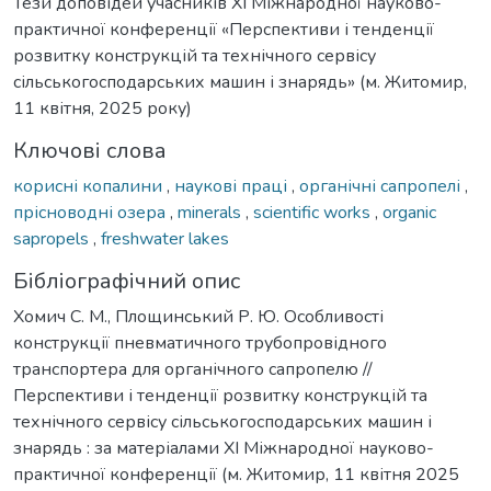
Тези доповідей учасників XI Міжнародної науково-
практичної конференції «Перспективи і тенденції
розвитку конструкцій та технічного сервісу
сільськогосподарських машин і знарядь» (м. Житомир,
11 квітня, 2025 року)
Ключові слова
корисні копалини
,
наукові праці
,
органічні сапропелі
,
прісноводні озера
,
minerals
,
scientific works
,
organic
sapropels
,
freshwater lakes
Бібліографічний опис
Хомич С. М., Площинський Р. Ю. Особливості
конструкції пневматичного трубопровідного
транспортера для органічного сапропелю //
Перспективи і тенденції розвитку конструкцій та
технічного сервісу сільськогосподарських машин і
знарядь : за матеріалами XI Міжнародної науково-
практичної конференції (м. Житомир, 11 квітня 2025