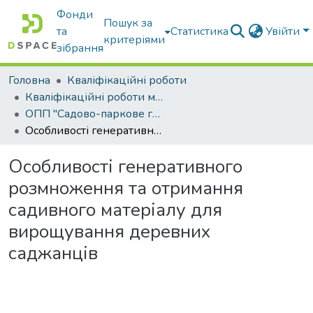
Фонди
Пошук за
та
Статистика
Увійти
критеріями
зібрання
Головна
Кваліфікаційні роботи
Кваліфікаційні роботи магістрів
ОПП "Садово-паркове господарство"
Особливості генеративного розмноження та отримання садивного матеріалу для вирощування деревних саджанців
Особливості генеративного
розмноження та отримання
садивного матеріалу для
вирощування деревних
саджанців