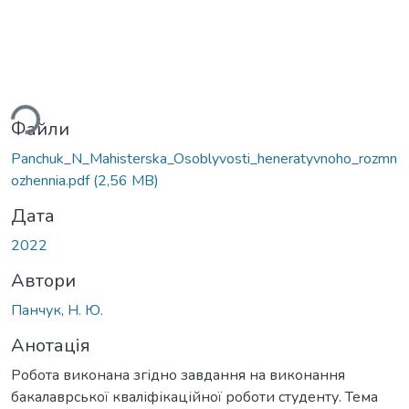
ься...
Файли
Panchuk_N_Мahisterska_Osoblyvosti_heneratyvnoho_rozmn
ozhennia.pdf
(2,56 MB)
Дата
2022
Автори
Панчук, Н. Ю.
Анотація
Робота виконана згідно завдання на виконання
бакалаврської кваліфікаційної роботи студенту. Тема