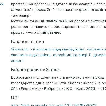
ni
професійної програми підготовки бакалаврів, його з
самостійної професійної діяльності як фахівця освіт
«Бакалавр».
Метою виконання кваліфікаційної роботи є системат
розширення навичок щодо вирішення завдань відп
професійного спрямування.
Ключові слова
біопаливо
,
сільськогосподарські відходи
,
економічн
економічна діяльність
,
виробництво енергії
,
джере
енергії
Бібліографічний опис
Бобровська К.С. Ефективність використання відходів
господарства для виробництва енергії : дипломна робот
051 «Економіка» / Бобровська К.С. - Київ, 2023. – 117
URI
https://dglib.nubip.edu.ua/handle/123456789/3073