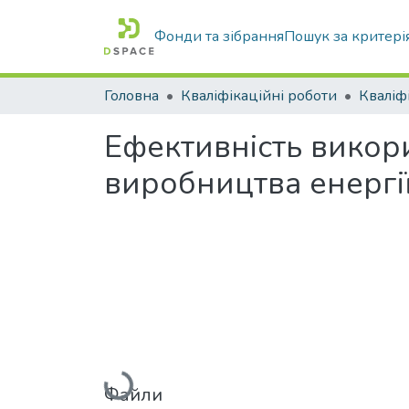
Фонди та зібрання
Пошук за критері
Головна
Кваліфікаційні роботи
Ефективність викори
виробництва енергі
Вантажиться...
Файли