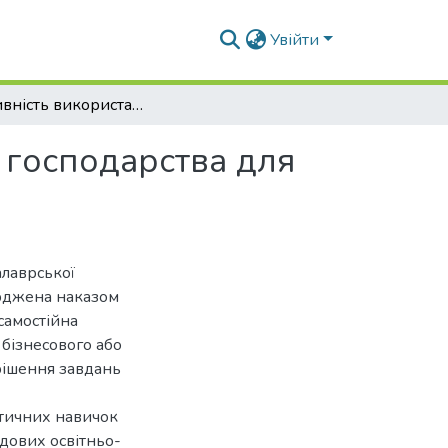
Увійти
Ефективність використання відходів сільського господарства для виробництва енергії
о господарства для
алаврської
ерджена наказом
самостійна
 бізнесового або
рішення завдань
ктичних навичок
адових освітньо-