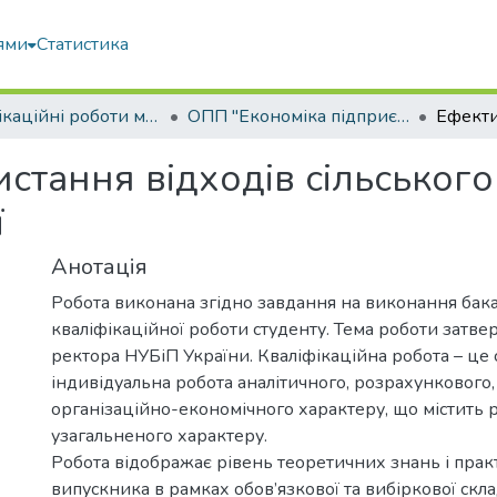
ями
Статистика
Кваліфікаційні роботи магістрів
ОПП "Економіка підприємства"
стання відходів сільськог
ї
Анотація
Робота виконана згідно завдання на виконання бак
кваліфікаційної роботи студенту. Тема роботи затв
ректора НУБіП України. Кваліфікаційна робота – це 
індивідуальна робота аналітичного, розрахункового,
організаційно-економічного характеру, що містить 
узагальненого характеру.
Робота відображає рівень теоретичних знань і пра
випускника в рамках обов’язкової та вибіркової скл