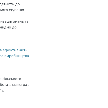
датність до
нього ступеню
изація знань та
овідно до
а ефективність
,
ла виробництва
 сільського
а ... магістра :
 с.