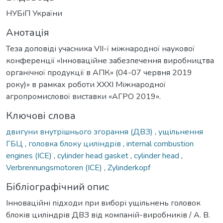
НУБіП України
Анотація
Теза доповіді учасника VІІ-ї міжнародної наукової
конференції «Інноваційне забезпечення виробництва
органічної продукції в АПК» (04-07 червня 2019
року)» в рамках роботи XXXI Міжнародної
агропромислової виставки «АГРО 2019».
Ключові слова
двигуни внутрішнього згорання (ДВЗ)
,
ущільнення
ГБЦ
,
головка блоку циліндрів
,
internal combustion
engines (ICE)
,
cylinder head gasket
,
cylinder head
,
Verbrennungsmotoren (ICE)
,
Zylinderkopf
Бібліографічний опис
Інноваційні підходи при виборі ущільнень головок
блоків циліндрів ДВЗ від компаній-виробників / А. В.