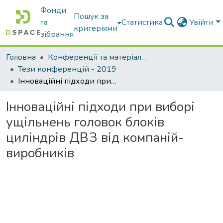
Фонди
Пошук за
та
Статистика
Увійти
критеріями
зібрання
Головна
Конференції та матеріали конференцій
Тези конференцій - 2019
Інноваційні підходи при виборі ущільнень головок блоків циліндрів ДВЗ від компаній-виробників
Інноваційні підходи при виборі
ущільнень головок блоків
циліндрів ДВЗ від компаній-
виробників