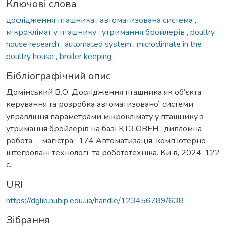
Ключові слова
дослідження пташника
,
автоматизована система
,
мікроклімат у пташнику
,
утримання бройлерів
,
poultry
house research
,
automated system
,
microclimate in the
poultry house
,
broiler keeping
Бібліографічний опис
Домінський В.О. Дослідження пташника як об’єкта
керування та розробка автоматизованої системи
управління параметрами мікроклімату у пташнику з
утримання бройлерів на базі КТЗ ОВЕН : дипломна
робота … магістра : 174 Автоматизація, комп’ютерно-
інтегровані технології та робототехніка. Київ, 2024. 122
с.
URI
https://dglib.nubip.edu.ua/handle/123456789/638
Зібрання