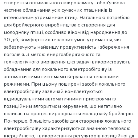
створення оптимального мікроклімату –обов’язкова
частина обладнання усіх сучасних пташників із
інтенсивним утриманням птиці. Нагальною потребою
для бройлерного виробництва є створення для
молодняку птиці, особливо віком від народження до
30 діб, комфортних теплових умов утримання, які
забезпечують найвищу продуктивність і збереження
поголів’я. З метою енергозберігаючого та
технологічного вирішення цієї задачі використовують
обладнання для локального електрообігріву із
автоматичними системами керування тепловими
режимами. При цьому поширені засоби локального
електрообігріву зазвичай комплектуються
індивідуальними автоматичними пристроями із
позиційним алгоритмом керування, що негативно
впливає на процес вирощування молодняку бройлерів.
По-перше, більшість засобів для створення локального
електрообігріву характеризуються значною тепловою
інерційністю, і використання регуляторів позиційної дії