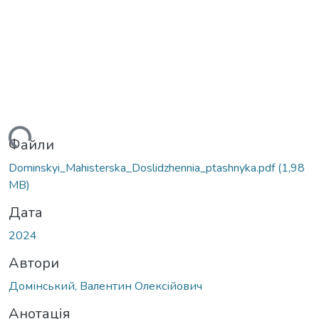
ься...
Файли
Dominskyi_Mahisterska_Doslidzhennia_ptashnyka.pdf
(1,98
MB)
Дата
2024
Автори
Домінський, Валентин Олексійович
Анотація