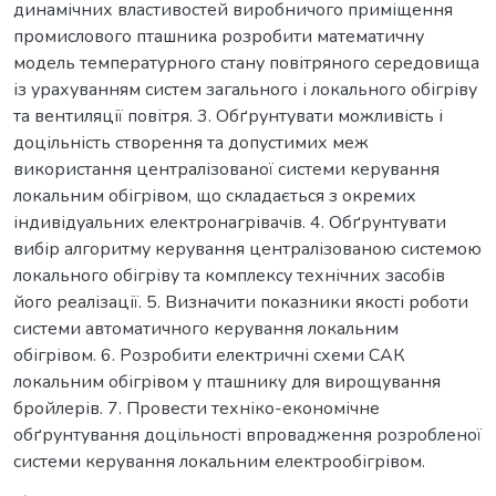
динамічних властивостей виробничого приміщення
промислового пташника розробити математичну
модель температурного стану повітряного середовища
із урахуванням систем загального і локального обігріву
та вентиляції повітря. 3. Обґрунтувати можливість і
доцільність створення та допустимих меж
використання централізованої системи керування
локальним обігрівом, що складається з окремих
індивідуальних електронагрівачів. 4. Обґрунтувати
вибір алгоритму керування централізованою системою
локального обігріву та комплексу технічних засобів
його реалізації. 5. Визначити показники якості роботи
системи автоматичного керування локальним
обігрівом. 6. Розробити електричні схеми САК
локальним обігрівом у пташнику для вирощування
бройлерів. 7. Провести техніко-економічне
обґрунтування доцільності впровадження розробленої
системи керування локальним електрообігрівом.