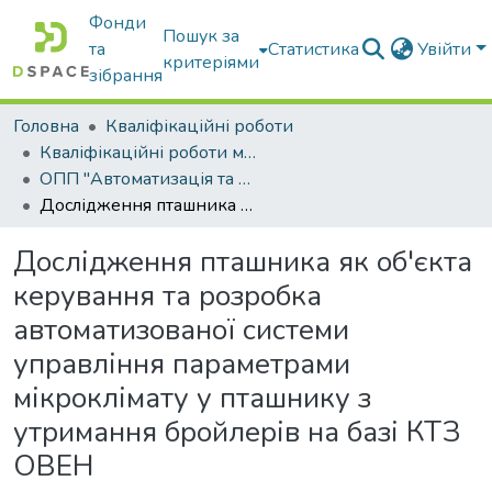
Фонди
Пошук за
та
Статистика
Увійти
критеріями
зібрання
Головна
Кваліфікаційні роботи
Кваліфікаційні роботи магістрів
ОПП "Автоматизація та комп’ютерно-інтегровані технології"
Дослідження пташника як об'єкта керування та розробка автоматизованої системи управління параметрами мікроклімату у пташнику з утримання бройлерів на базі КТЗ ОВЕН
Дослідження пташника як об'єкта
керування та розробка
автоматизованої системи
управління параметрами
мікроклімату у пташнику з
утримання бройлерів на базі КТЗ
ОВЕН