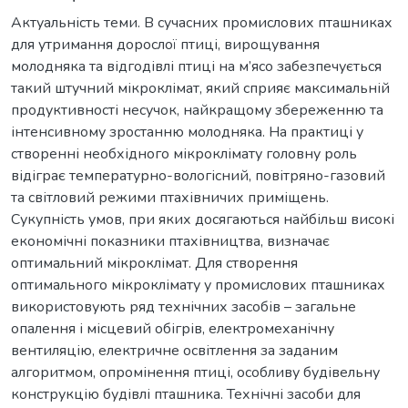
Актуальність теми. В сучасних промислових пташниках
для утримання дорослої птиці, вирощування
молодняка та відгодівлі птиці на м’ясо забезпечується
такий штучний мікроклімат, який сприяє максимальній
продуктивності несучок, найкращому збереженню та
інтенсивному зростанню молодняка. На практиці у
створенні необхідного мікроклімату головну роль
відіграє температурно-вологісний, повітряно-газовий
та світловий режими птахівничих приміщень.
Сукупність умов, при яких досягаються найбільш високі
економічні показники птахівництва, визначає
оптимальний мікроклімат. Для створення
оптимального мікроклімату у промислових пташниках
використовують ряд технічних засобів – загальне
опалення і місцевий обігрів, електромеханічну
вентиляцію, електричне освітлення за заданим
алгоритмом, опромінення птиці, особливу будівельну
конструкцію будівлі пташника. Технічні засоби для