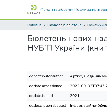
Фонди та зібрання
Пошук за критері
Головна
Наукова бібліотека
Бюлетень нових над
НУБіП України (книг
dc.contributor.author
Артюх, Людмила Ми
dc.date.accessioned
2022-09-02T07:43:
dc.date.issued
2021
dc.description.abstract
Інформаційно-біблі