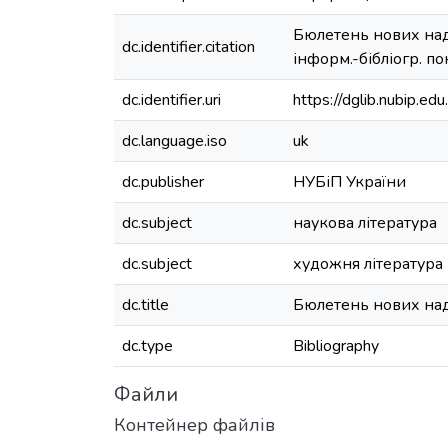
Бюлетень нових надх
dc.identifier.citation
інформ.-бібліогр. пок
dc.identifier.uri
https://dglib.nubip.
dc.language.iso
uk
dc.publisher
НУБіП України
dc.subject
наукова література
dc.subject
художня література
dc.title
Бюлетень нових над
dc.type
Bibliography
Файли
Контейнер файлів