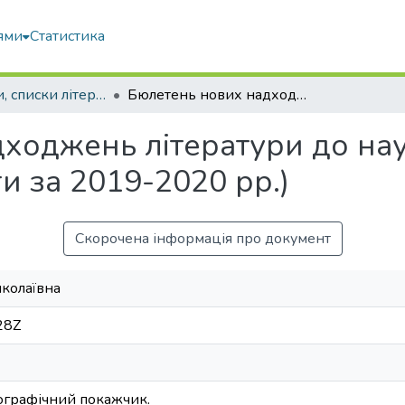
ями
Статистика
Покажчики, списки літератури, сценарії, методичні розробки
Бюлетень нових надходжень літератури до наукової бібліотеки НУБіП України (книги за 2019-2020 рр.)
ходжень літератури до нау
и за 2019-2020 рр.)
Скорочена інформація про документ
колаївна
28Z
ографічний покажчик.