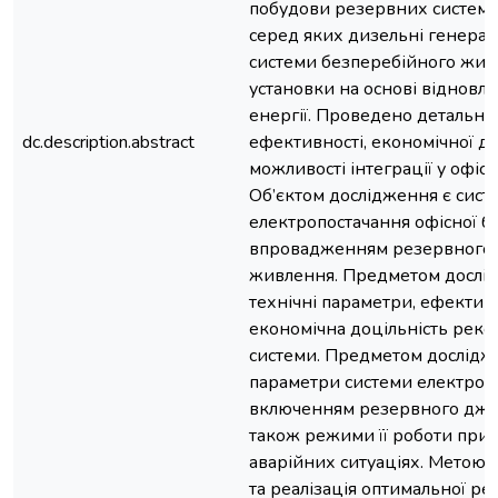
побудови резервних систем 
серед яких дизельні генерат
системи безперебійного живл
установки на основі віднов
енергії. Проведено детальний
dc.description.abstract
ефективності, економічної до
можливості інтеграції у офіс
Об’єктом дослідження є сист
електропостачання офісної бу
впровадженням резервного
живлення. Предметом дослі
технічні параметри, ефективні
економічна доцільність рекон
системи. Предметом дослідже
параметри системи електропо
включенням резервного дже
також режими її роботи при 
аварійних ситуаціях. Метою 
та реалізація оптимальної ре