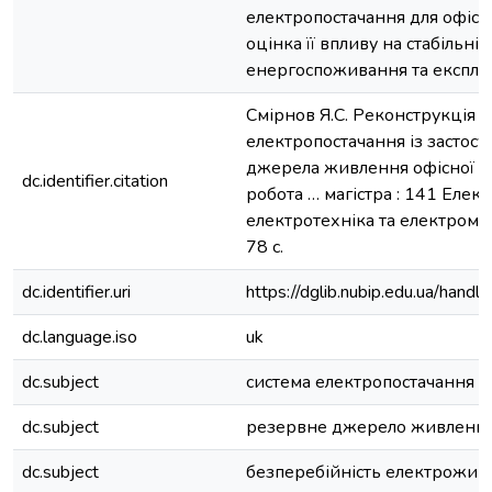
електропостачання для офісно
оцінка її впливу на стабільніс
енергоспоживання та експлуа
Смірнов Я.С. Реконструкція 
електропостачання із застос
джерела живлення офісної бу
dc.identifier.citation
робота … магістра : 141 Елек
електротехніка та електромех
78 с.
dc.identifier.uri
https://dglib.nubip.edu.ua/ha
dc.language.iso
uk
dc.subject
система електропостачання
dc.subject
резервне джерело живленн
dc.subject
безперебійність електрожив