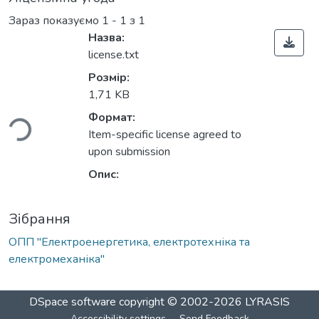
Зараз показуємо
1 - 1 з 1
Назва:
license.txt
антажиться...
Розмір:
1,71 KB
Формат:
Item-specific license agreed to
upon submission
Опис:
Зібрання
ОПП "Електроенергетика, електротехніка та
електромеханіка"
DSpace software
copyright © 2002-2026
LYRASIS
Accessibility settings
Send Feedback