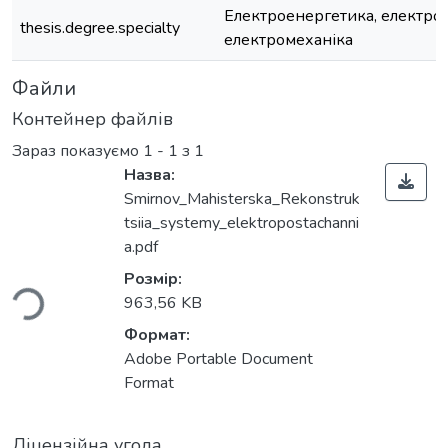
Електроенергетика, електрот
thesis.degree.specialty
електромеханіка
Файли
Контейнер файлів
Зараз показуємо
1 - 1 з 1
Назва:
Smirnov_Mahisterska_Rekonstruk
антажиться...
tsiia_systemy_elektropostachanni
a.pdf
Розмір:
963,56 KB
Формат:
Adobe Portable Document
Format
Ліцензійна угода