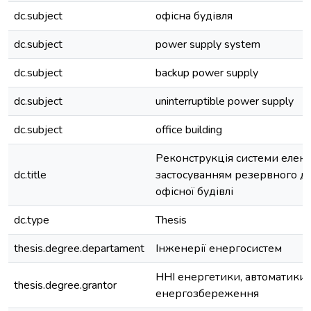
dc.subject
офісна будівля
dc.subject
power supply system
dc.subject
backup power supply
dc.subject
uninterruptible power supply
dc.subject
office building
Реконструкція системи елект
dc.title
застосуванням резервного 
офісної будівлі
dc.type
Thesis
thesis.degree.departament
Інженерії енергосистем
ННІ енергетики, автоматики 
thesis.degree.grantor
енергозбереження