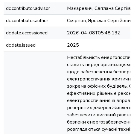
dc.contributor.advisor
Макаревич, Світлана Сергіївн
dc.contributor.author
Смірнов, Ярослав Сергійович
dc.date.accessioned
2026-04-08T05:48:13Z
dc.date.issued
2025
Нестабільність енергопостача
ставить перед організаціями
щодо забезпечення безпере
електропостачання критично 
зокрема офісних будівель. О
ефективних рішень є реконс
електропостачання із впров
резервних джерел живлення
забезпечити високий рівень н
безпеки енергозабезпечення.
розглядаються сучасні техніч