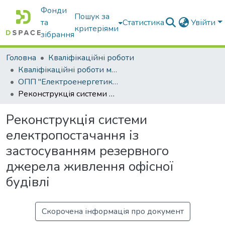
Фонди
Пошук за
та
Статистика
Увійти
критеріями
зібрання
Головна
Кваліфікаційні роботи
Кваліфікаційні роботи магістрів
ОПП "Електроенергетика, електротехніка та електромеханіка"
Реконструкція системи електропостачання із застосуванням резервного джерела живлення офісної будівлі
Реконструкція системи
електропостачання із
застосуванням резервного
джерела живлення офісної
будівлі
Скорочена інформація про документ