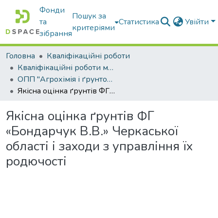
Фонди
Пошук за
та
Статистика
Увійти
критеріями
зібрання
Головна
Кваліфікаційні роботи
Кваліфікаційні роботи магістрів
ОПП "Агрохімія і ґрунтознавство"
Якісна оцінка ґрунтів ФГ «Бондарчук В.В.» Черкаської області і заходи з управління їх родючості
Якісна оцінка ґрунтів ФГ
«Бондарчук В.В.» Черкаської
області і заходи з управління їх
родючості