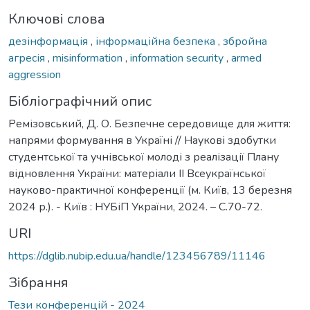
Ключові слова
дезінформація
,
інформаційна безпека
,
збройна
агресія
,
misinformation
,
information security
,
armed
aggression
Бібліографічний опис
Ремізовський, Д. О. Безпечне середовище для життя:
напрями формування в Україні // Наукові здобутки
студентської та учнівської молоді з реалізації Плану
відновлення України: матеріали ІІ Всеукраїнської
науково-практичної конференції (м. Київ, 13 березня
2024 р.). - Київ : НУБіП України, 2024. – С.70-72.
URI
https://dglib.nubip.edu.ua/handle/123456789/11146
Зібрання
Тези конференцій - 2024