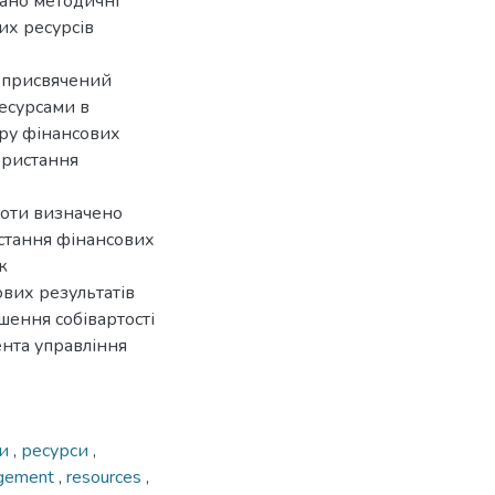
вано методичні
их ресурсів
и присвячений
есурсами в
уру фінансових
ористання
оботи визначено
стання фінансових
ж
вих результатів
ення собівартості
ента управління
ми
,
ресурси
,
nagement
,
resources
,