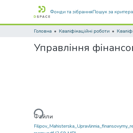
Фонди та зібрання
Пошук за критері
Головна
Кваліфікаційні роботи
Управління фінансо
Вантажиться...
Файли
Filipov_Mahisterska_Upravlinnia_finansovymy_r