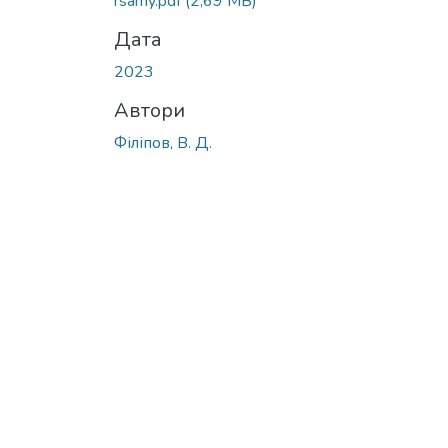
rsamy.pdf
(2,69 MB)
Дата
2023
Автори
Філіпов, В. Д.