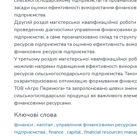
сільськогосподарському підприємстві та проаналізо
засади оцінки ефективності використання фінансов
підприємства.
Другий розділ магістерської кваліфікаційної робот
проведенню діагностики управління фінансовими р
підприємстві, а саме проаналізовано склад та структ
ресурсів підприємства та оцінено ефективність вик
фінансових ресурсів підприємства.
У третьому розділі магістерської кваліфікаційної р
можливі напрями підвищення ефективності викори
ресурсів сільськогосподарського підприємства. Тако
охарактеризовано оптимізацію формування фінансо
ТОВ «Агро Перемога» та запропоновано шляхи зменш
сільськогосподарської продукції як важливого елем
фінансовими ресурсами.
Ключові слова
фінанси
,
капітал
,
управління фінансовими ресурса
підприємства
,
finance
,
capital
,
financial resources ma