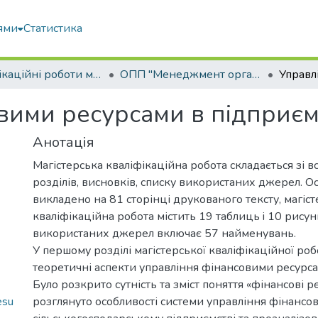
ями
Статистика
Кваліфікаційні роботи магістрів
ОПП "Менеджмент організацій і адміністрування"
вими ресурсами в підприєм
Анотація
Магістерська кваліфікаційна робота складається зі вс
розділів, висновків, списку використаних джерел. О
викладено на 81 сторінці друкованого тексту, магіс
кваліфікаційна робота містить 19 таблиць i 10 рисун
використаних джерел включає 57 найменувань.
У першому розділі магістерської кваліфікаційної ро
теоретичні аспекти управління фінансовими ресурса
Було розкрито сутність та зміст поняття «фінансові р
esu
розглянуто особливості системи управління фінансо