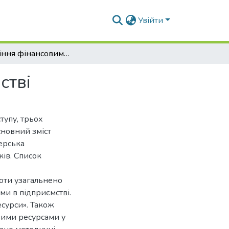
Увійти
Управління фінансовими ресурсами в підприємстві
стві
тупу, трьох
сновний зміст
терська
ків. Список
боти узагальнено
ми в підприємстві.
есурси». Також
вими ресурсами у