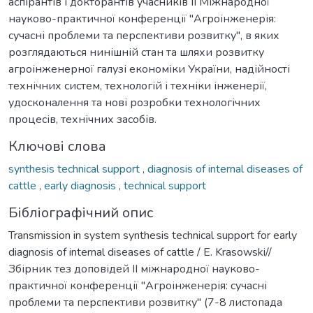
аспірантів і докторантів учасників ІІ Міжнародної
науково-практичної конференції "Агроінженерія:
сучасні проблеми та перспективи розвитку", в яких
розглядаються нинішній стан та шляхи розвитку
агроінженерної галузі економіки України, надійності
технічних систем, технологій і техніки інженерії,
удосконалення та нові розробки технологічних
процесів, технічних засобів.
Ключові слова
synthesis technical support
,
diagnosis of internal diseases of
cattle
,
early diagnosis
,
technical support
Бібліографічний опис
Transmission in system synthesis technical support for early
diagnosis of internal diseases of cattle / E. Krasowski//
Збірник тез доповідей ІІ міжнародної науково-
практичної конференції "Агроінженерія: сучасні
проблеми та перспективи розвитку" (7-8 листопада