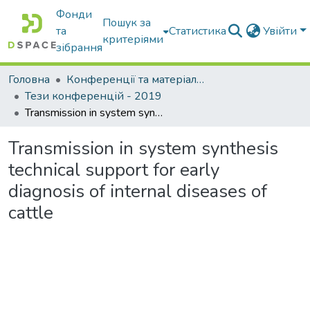
Фонди
Пошук за
та
Статистика
Увійти
критеріями
зібрання
Головна
Конференції та матеріали конференцій
Тези конференцій - 2019
Transmission in system synthesis technical support for early diagnosis of internal diseases of cattle
Transmission in system synthesis
technical support for early
diagnosis of internal diseases of
cattle