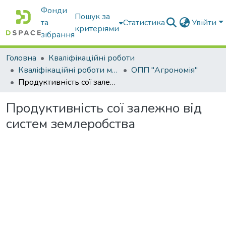
Фонди
Пошук за
та
Статистика
Увійти
критеріями
зібрання
Головна
Кваліфікаційні роботи
Кваліфікаційні роботи магістрів
ОПП "Агрономія"
Продуктивність сої залежно від систем землеробства
Продуктивність сої залежно від
систем землеробства
Вантажиться...