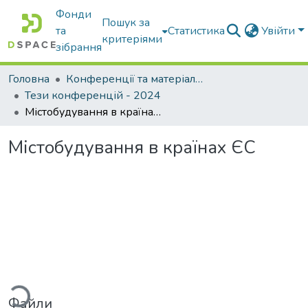
Фонди
Пошук за
та
Статистика
Увійти
критеріями
зібрання
Головна
Конференції та матеріали конференцій
Тези конференцій - 2024
Містобудування в країнах ЄС
Містобудування в країнах ЄС
ться...
Файли