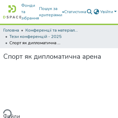
Фонди
Пошук за
та
Статистика
Увійти
критеріями
зібрання
Головна
Конференції та матеріали конференцій
Тези конференцій - 2025
Спорт як дипломатична арена
Спорт як дипломатична арена
ься...
Файли